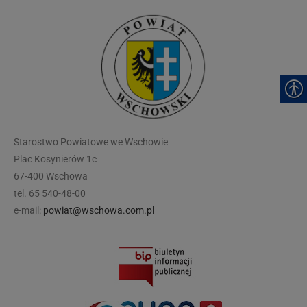
modal-check
Starostwo Powiatowe we Wschowie
Plac Kosynierów 1c
67-400 Wschowa
tel. 65 540-48-00
e-mail:
powiat@wschowa.com.pl