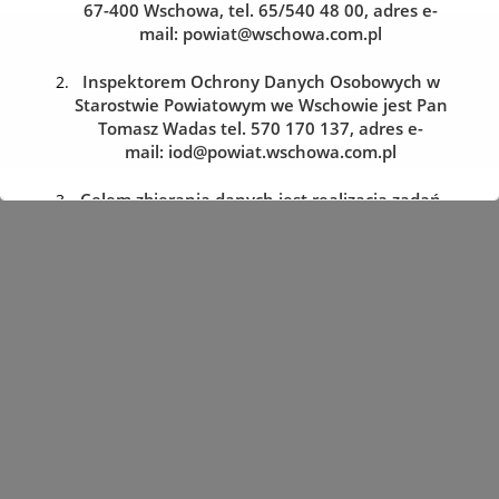
67-400 Wschowa, tel. 65/540 48 00, adres e-
mail:
powiat@wschowa.com.pl
Kolejka do wydziału komunikacji
Zarezerwuj wizytę w dogodnym dla siebie terminie
Inspektorem Ochrony Danych Osobowych w
Starostwie Powiatowym we Wschowie jest Pan
Tomasz Wadas tel. 570 170 137, adres e-
REZERWACJA WIZYTY
mail:
iod@powiat.wschowa.com.pl
Celem zbierania danych jest realizacja zadań
określonych w przepisach prawa.
Przysługuje Pani/Panu prawo dostępu do
treści danych oraz ich sprostowania, usunięcia
lub ograniczenia przetwarzania, a także prawo
sprzeciwu, zażądania zaprzestania
przetwarzania i przenoszenia danych, jak
również prawo cofnięcia zgody
w dowolnym momencie oraz prawo do
wniesienia skargi do organu nadzorczego tj.
Prezesa Urzędu Ochrony Danych Osobowych.