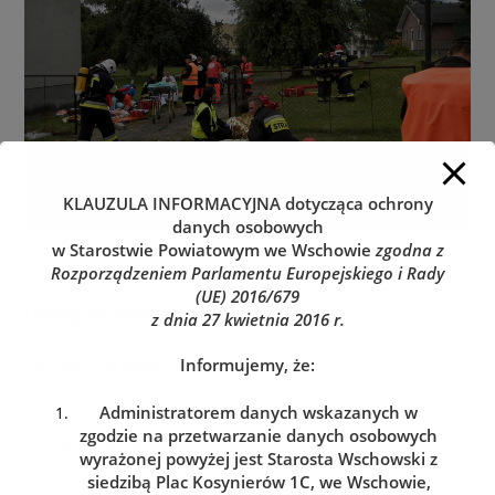
KLAUZULA INFORMACYJNA
dotycząca ochrony
danych osobowych
w Starostwie Powiatowym we Wschowie
zgodna z
Rozporządzeniem Parlamentu Europejskiego i Rady
(UE) 2016/679
Dodaj komentarz
z dnia 27 kwietnia 2016 r.
You must be
logged in
to post a comment.
Informujemy, że:
Administratorem danych wskazanych w
zgodzie na przetwarzanie danych osobowych
wyrażonej powyżej jest Starosta Wschowski z
siedzibą Plac Kosynierów 1C, we Wschowie,