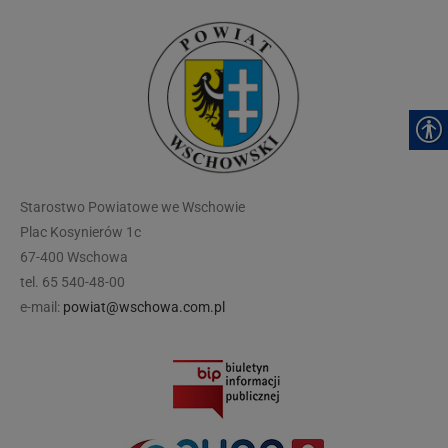
modal-check
Starostwo Powiatowe we Wschowie
Plac Kosynierów 1c
67-400 Wschowa
tel. 65 540-48-00
e-mail:
powiat@wschowa.com.pl