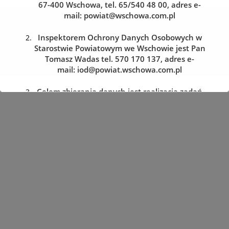
67-400 Wschowa, tel. 65/540 48 00, adres e-
mail:
powiat@wschowa.com.pl
Kolejka do wydziału komunikacji
Zarezerwuj wizytę w dogodnym dla siebie terminie
Inspektorem Ochrony Danych Osobowych w
Starostwie Powiatowym we Wschowie jest Pan
Tomasz Wadas tel. 570 170 137, adres e-
REZERWACJA WIZYTY
mail:
iod@powiat.wschowa.com.pl
Celem zbierania danych jest realizacja zadań
określonych w przepisach prawa.
Przysługuje Pani/Panu prawo dostępu do
treści danych oraz ich sprostowania, usunięcia
lub ograniczenia przetwarzania, a także prawo
sprzeciwu, zażądania zaprzestania
przetwarzania i przenoszenia danych, jak
również prawo cofnięcia zgody
w dowolnym momencie oraz prawo do
wniesienia skargi do organu nadzorczego tj.
Prezesa Urzędu Ochrony Danych Osobowych.