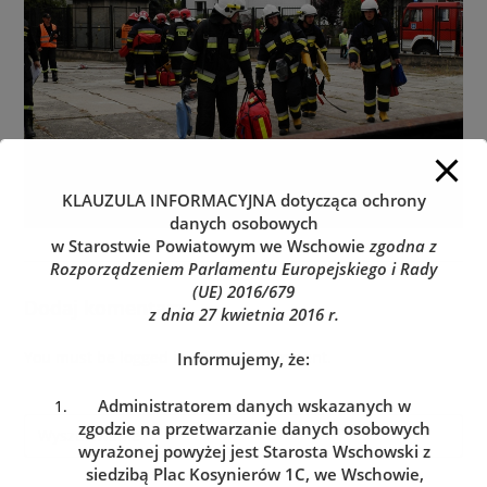
KLAUZULA INFORMACYJNA
dotycząca ochrony
danych osobowych
w Starostwie Powiatowym we Wschowie
zgodna z
Rozporządzeniem Parlamentu Europejskiego i Rady
(UE) 2016/679
Dodaj komentarz
z dnia 27 kwietnia 2016 r.
You must be
logged in
to post a comment.
Informujemy, że:
Administratorem danych wskazanych w
zgodzie na przetwarzanie danych osobowych
wyrażonej powyżej jest Starosta Wschowski z
siedzibą Plac Kosynierów 1C, we Wschowie,