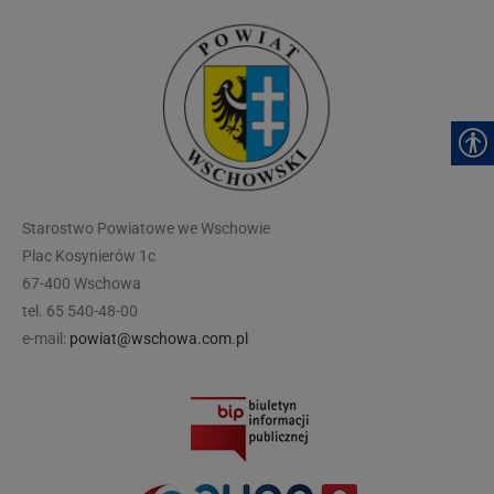
modal-check
Starostwo Powiatowe we Wschowie
Plac Kosynierów 1c
67-400 Wschowa
tel. 65 540-48-00
e-mail:
powiat@wschowa.com.pl