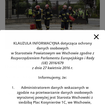
KLAUZULA INFORMACYJNA
dotycząca ochrony
danych osobowych
w Starostwie Powiatowym we Wschowie
zgodna z
Rozporządzeniem Parlamentu Europejskiego i Rady
(UE) 2016/679
Dodaj komentarz
z dnia 27 kwietnia 2016 r.
You must be
logged in
to post a comment.
Informujemy, że:
Administratorem danych wskazanych w
zgodzie na przetwarzanie danych osobowych
wyrażonej powyżej jest Starosta Wschowski z
siedzibą Plac Kosynierów 1C, we Wschowie,