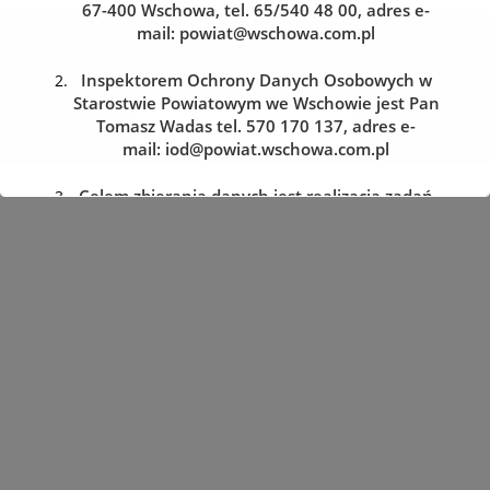
67-400 Wschowa, tel. 65/540 48 00, adres e-
mail:
powiat@wschowa.com.pl
Kolejka do wydziału komunikacji
Zarezerwuj wizytę w dogodnym dla siebie terminie
Inspektorem Ochrony Danych Osobowych w
Starostwie Powiatowym we Wschowie jest Pan
Tomasz Wadas tel. 570 170 137, adres e-
REZERWACJA WIZYTY
mail:
iod@powiat.wschowa.com.pl
Celem zbierania danych jest realizacja zadań
określonych w przepisach prawa.
Przysługuje Pani/Panu prawo dostępu do
treści danych oraz ich sprostowania, usunięcia
lub ograniczenia przetwarzania, a także prawo
sprzeciwu, zażądania zaprzestania
przetwarzania i przenoszenia danych, jak
również prawo cofnięcia zgody
w dowolnym momencie oraz prawo do
wniesienia skargi do organu nadzorczego tj.
Prezesa Urzędu Ochrony Danych Osobowych.