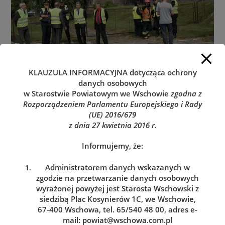
KLAUZULA INFORMACYJNA
dotycząca ochrony
danych osobowych
w Starostwie Powiatowym we Wschowie
zgodna z
Dodaj komentarz
Rozporządzeniem Parlamentu Europejskiego i Rady
(UE) 2016/679
z dnia 27 kwietnia 2016 r.
You must be
logged in
to post a comment.
Informujemy, że:
Administratorem danych wskazanych w
zgodzie na przetwarzanie danych osobowych
wyrażonej powyżej jest Starosta Wschowski z
siedzibą Plac Kosynierów 1C, we Wschowie,
Kolejka do wydziału komunikacji
67-400 Wschowa, tel. 65/540 48 00, adres e-
Zarezerwuj wizytę w dogodnym dla siebie terminie
mail:
powiat@wschowa.com.pl