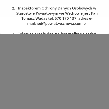
Inspektorem Ochrony Danych Osobowych w
REZERWACJA WIZYTY
Starostwie Powiatowym we Wschowie jest Pan
Tomasz Wadas tel. 570 170 137, adres e-
mail:
iod@powiat.wschowa.com.pl
Celem zbierania danych jest realizacja zadań
określonych w przepisach prawa.
Przysługuje Pani/Panu prawo dostępu do
treści danych oraz ich sprostowania, usunięcia
lub ograniczenia przetwarzania, a także prawo
sprzeciwu, zażądania zaprzestania
przetwarzania i przenoszenia danych, jak
również prawo cofnięcia zgody
w dowolnym momencie oraz prawo do
wniesienia skargi do organu nadzorczego tj.
Prezesa Urzędu Ochrony Danych Osobowych.
Podanie danych jest dobrowolne, lecz