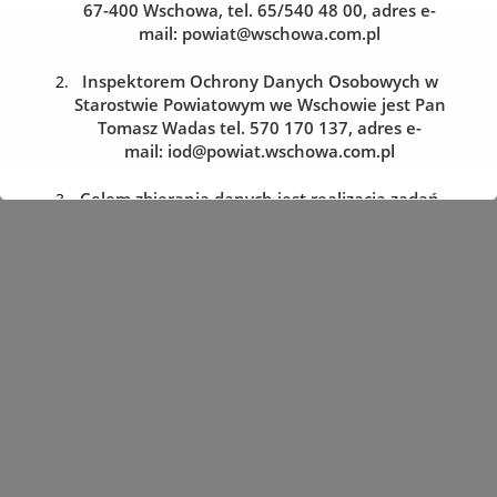
67-400 Wschowa, tel. 65/540 48 00, adres e-
mail:
powiat@wschowa.com.pl
Kolejka do wydziału komunikacji
Zarezerwuj wizytę w dogodnym dla siebie terminie
Inspektorem Ochrony Danych Osobowych w
Starostwie Powiatowym we Wschowie jest Pan
Tomasz Wadas tel. 570 170 137, adres e-
REZERWACJA WIZYTY
mail:
iod@powiat.wschowa.com.pl
Celem zbierania danych jest realizacja zadań
określonych w przepisach prawa.
Przysługuje Pani/Panu prawo dostępu do
treści danych oraz ich sprostowania, usunięcia
lub ograniczenia przetwarzania, a także prawo
sprzeciwu, zażądania zaprzestania
przetwarzania i przenoszenia danych, jak
również prawo cofnięcia zgody
w dowolnym momencie oraz prawo do
wniesienia skargi do organu nadzorczego tj.
Prezesa Urzędu Ochrony Danych Osobowych.