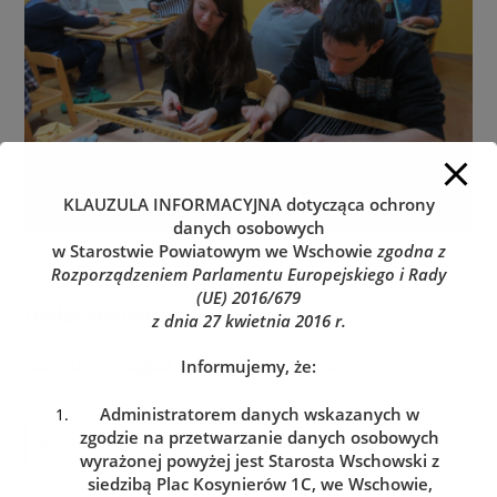
KLAUZULA INFORMACYJNA
dotycząca ochrony
danych osobowych
w Starostwie Powiatowym we Wschowie
zgodna z
Rozporządzeniem Parlamentu Europejskiego i Rady
(UE) 2016/679
Dodaj komentarz
z dnia 27 kwietnia 2016 r.
You must be
logged in
to post a comment.
Informujemy, że:
Administratorem danych wskazanych w
zgodzie na przetwarzanie danych osobowych
wyrażonej powyżej jest Starosta Wschowski z
siedzibą Plac Kosynierów 1C, we Wschowie,