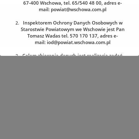
67-400 Wschowa, tel. 65/540 48 00, adres e-
mail:
powiat@wschowa.com.pl
Kolejka do wydziału komunikacji
Zarezerwuj wizytę w dogodnym dla siebie terminie
Inspektorem Ochrony Danych Osobowych w
Starostwie Powiatowym we Wschowie jest Pan
Tomasz Wadas tel. 570 170 137, adres e-
REZERWACJA WIZYTY
mail:
iod@powiat.wschowa.com.pl
Celem zbierania danych jest realizacja zadań
określonych w przepisach prawa.
Przysługuje Pani/Panu prawo dostępu do
treści danych oraz ich sprostowania, usunięcia
lub ograniczenia przetwarzania, a także prawo
sprzeciwu, zażądania zaprzestania
przetwarzania i przenoszenia danych, jak
również prawo cofnięcia zgody
w dowolnym momencie oraz prawo do
wniesienia skargi do organu nadzorczego tj.
Prezesa Urzędu Ochrony Danych Osobowych.