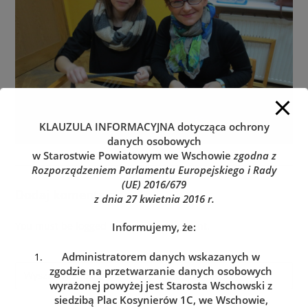
KLAUZULA INFORMACYJNA
dotycząca ochrony
danych osobowych
w Starostwie Powiatowym we Wschowie
zgodna z
Rozporządzeniem Parlamentu Europejskiego i Rady
(UE) 2016/679
Dodaj komentarz
z dnia 27 kwietnia 2016 r.
You must be
logged in
to post a comment.
Informujemy, że:
Administratorem danych wskazanych w
zgodzie na przetwarzanie danych osobowych
wyrażonej powyżej jest Starosta Wschowski z
siedzibą Plac Kosynierów 1C, we Wschowie,