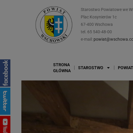
Starostwo Powiatowe we W
Plac Kosynierów 1c
67-400 Wschowa
tel. 65 540-48-00
e-mail:
powiat@wschowa.co
STRONA
STAROSTWO
POWIA
GŁÓWNA