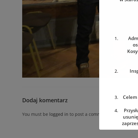
Admi
os
Kosy
Ins
Celem 
Dodaj komentarz
Przysł
You must be
logged in
to post a comment.
usunię
zaprzes