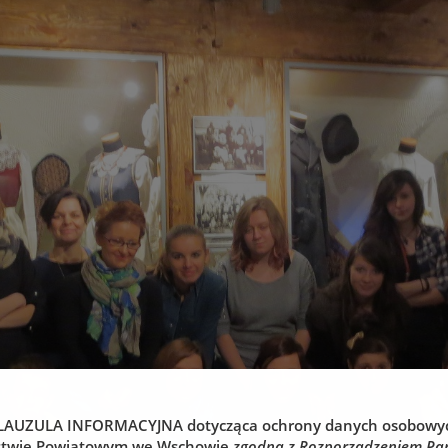
LAUZULA INFORMACYJNA
dotycząca ochrony danych osobowy
stwie Powiatowym we Wschowie
zgodna z Rozporządzeniem Pa