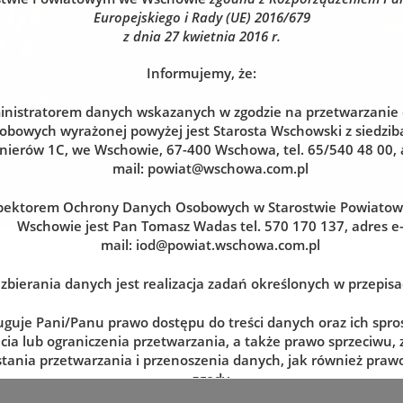
Europejskiego i Rady (UE) 2016/679
z dnia 27 kwietnia 2016 r.
Informujemy, że:
nistratorem danych wskazanych w zgodzie na przetwarzanie
obowych wyrażonej powyżej jest Starosta Wschowski z siedzibą
nierów 1C, we Wschowie, 67-400 Wschowa, tel. 65/540 48 00, 
mail:
powiat@wschowa.com.pl
pektorem Ochrony Danych Osobowych w Starostwie Powiato
Wschowie jest Pan Tomasz Wadas tel. 570 170 137, adres e
mail:
iod@powiat.wschowa.com.pl
zbierania danych jest realizacja zadań określonych w przepis
uguje Pani/Panu prawo dostępu do treści danych oraz ich spro
cia lub ograniczenia przetwarzania, a także prawo sprzeciwu,
tania przetwarzania i przenoszenia danych, jak również prawo
zgody