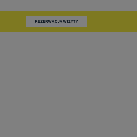
adzorczego
REZERWACJA WIZYTY
określonych
żliwe ich
pnieniu
ażnione z
waniu.
wych do
 narodowym
u roku
warzanie