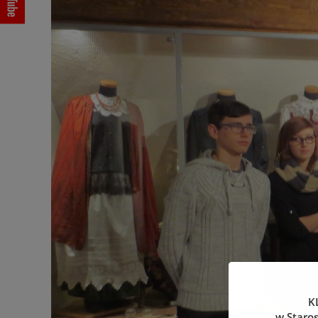
K
w Staro