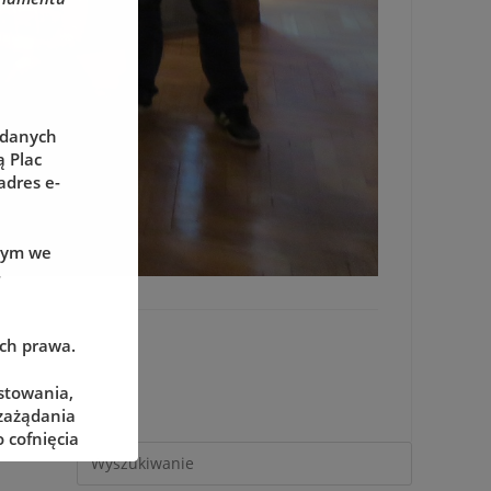
 danych
 Plac
adres e-
wym we
-
ach prawa.
stowania,
 zażądania
 cofnięcia