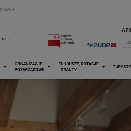
modal-check
schowie
AE:
m.pl
ORGANIZACJE
FUNDUSZE, DOTACJE
T
TURYST
POZARZĄDOWE
I GRANTY