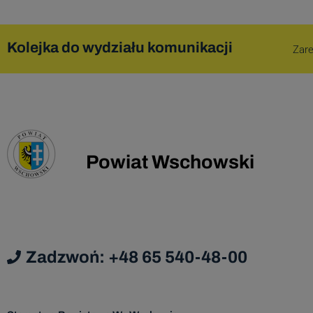
w dowo
Kolejka do wydziału komunikacji
Zare
Podanie
w prz
Dan
podmi
Powiat Wschowski
Da
Admi
Dane os
Zadzwoń: +48 65 540-48-00
za
nastę