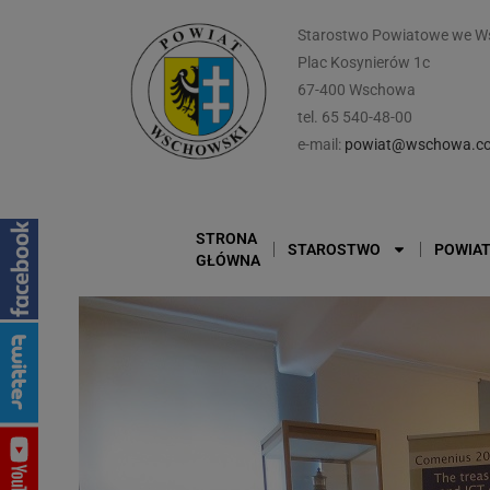
Starostwo Powiatowe we W
Plac Kosynierów 1c
67-400 Wschowa
tel. 65 540-48-00
e-mail:
powiat@wschowa.co
STRONA
STAROSTWO
POWIA
GŁÓWNA