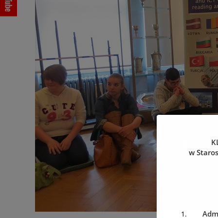
K
w Staro
Admi