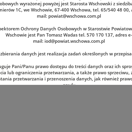
obowych wyrażonej powyżej jest Starosta Wschowski z siedzibą
nierów 1C, we Wschowie, 67-400 Wschowa, tel. 65/540 48 00, 
mail:
powiat@wschowa.com.pl
pektorem Ochrony Danych Osobowych w Starostwie Powiato
Wschowie jest Pan Tomasz Wadas tel. 570 170 137, adres e
mail:
iod@powiat.wschowa.com.pl
zbierania danych jest realizacja zadań określonych w przepis
uguje Pani/Panu prawo dostępu do treści danych oraz ich spro
cia lub ograniczenia przetwarzania, a także prawo sprzeciwu,
zerwuj wizytę w dogodnym dla siebie terminie
tania przetwarzania i przenoszenia danych, jak również prawo
zgody
lnym momencie oraz prawo do wniesienia skargi do organu n
tj. Prezesa Urzędu Ochrony Danych Osobowych.
 danych jest dobrowolne, lecz niezbędne do realizacji zadań 
episach prawa. W przypadku niepodania danych nie będzie mo
zrealizowanie.