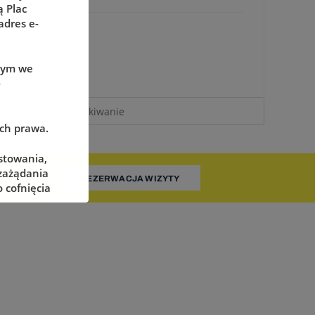
 Plac
adres e-
wym we
-
ach prawa.
stowania,
 zażądania
REZERWACJA WIZYTY
 cofnięcia
adzorczego
określonych
żliwe ich