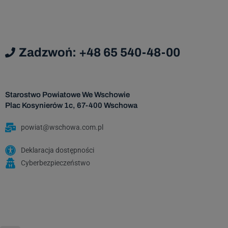
Dan
podmi
Zadzwoń: +48 65 540-48-00
Da
Admi
Starostwo Powiatowe We Wschowie
Plac Kosynierów 1c, 67-400 Wschowa
Dane os
za
powiat@wschowa.com.pl
nastę
Deklaracja dostępności
Cyberbezpieczeństwo