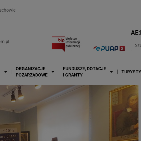
modal-check
schowie
AE:
m.pl
ORGANIZACJE
FUNDUSZE, DOTACJE
T
TURYST
POZARZĄDOWE
I GRANTY