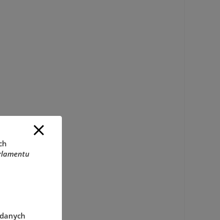
ch
rlamentu
 danych