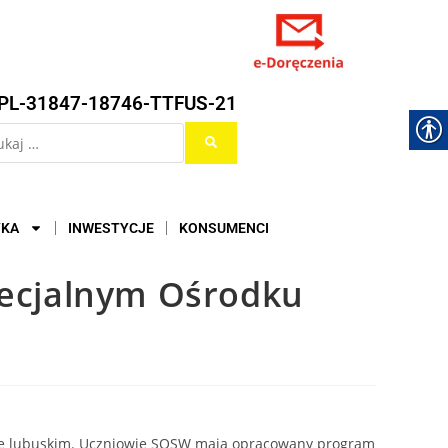
PL-31847-18746-TTFUS-21
YKA
INWESTYCJE
KONSUMENCI
pecjalnym Ośrodku
wie lubuskim. Uczniowie SOSW mają opracowany program