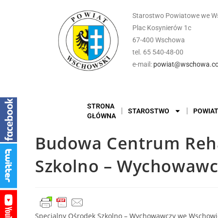
Starostwo Powiatowe we W
Plac Kosynierów 1c
67-400 Wschowa
tel. 65 540-48-00
e-mail:
powiat@wschowa.co
STRONA
STAROSTWO
POWIA
GŁÓWNA
Budowa Centrum Rehabi
Szkolno – Wychowaw
Specjalny Ośrodek Szkolno – Wychowawczy we Wschowie