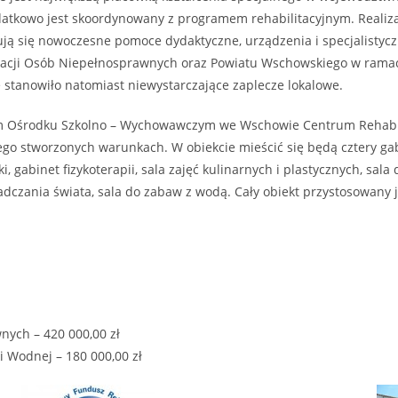
odatkowo jest skoordynowany z programem rehabilitacyjnym. Reali
się nowoczesne pomoce dydaktyczne, urządzenia i specjalistyczny 
tacji Osób Niepełnosprawnych oraz Powiatu Wschowskiego w rama
ę stanowiło natomiast niewystarczające zaplecze lokalowe.
Ośrodku Szkolno – Wychowawczym we Wschowie Centrum Rehabilita
 stworzonych warunkach. W obiekcie mieścić się będą cztery gabin
, gabinet fizykoterapii, sala zajęć kulinarnych i plastycznych, sala
wiadczania świata, sala do zabaw z wodą. Cały obiekt przystosowany
nych – 420 000,00 zł
 Wodnej – 180 000,00 zł