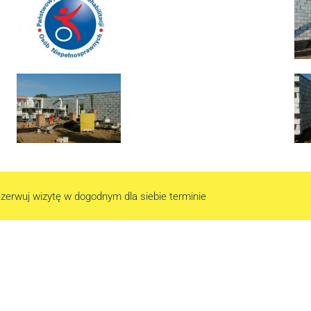
zerwuj wizytę w dogodnym dla siebie terminie