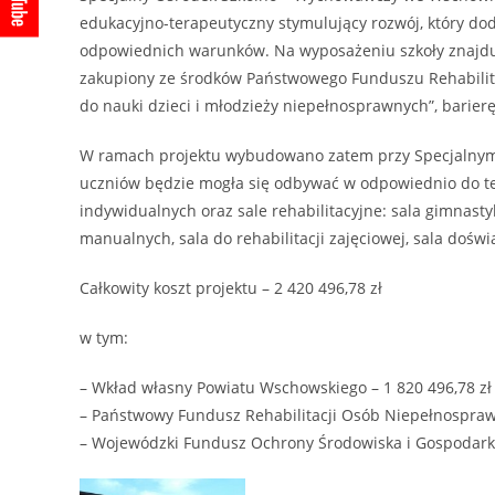
edukacyjno-terapeutyczny stymulujący rozwój, który d
odpowiednich warunków. Na wyposażeniu szkoły znajdują 
zakupiony ze środków Państwowego Funduszu Rehabili
do nauki dzieci i młodzieży niepełnosprawnych”, barier
W ramach projektu wybudowano zatem przy Specjalnym 
uczniów będzie mogła się odbywać w odpowiednio do tego
indywidualnych oraz sale rehabilitacyjne: sala gimnastyki
manualnych, sala do rehabilitacji zajęciowej, sala doś
Całkowity koszt projektu – 2 420 496,78 zł
w tym:
– Wkład własny Powiatu Wschowskiego – 1 820 496,78 zł
– Państwowy Fundusz Rehabilitacji Osób Niepełnospraw
– Wojewódzki Fundusz Ochrony Środowiska i Gospodarki