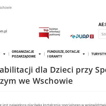
schowie
AE:
m.pl
ORGANIZACJE
FUNDUSZE, DOTACJE
T
TURYST
POZARZĄDOWE
I GRANTY
litacji dla Dzieci przy S
czym we Wschowie
 jest największą placówką kształcenia specjalnego w województ