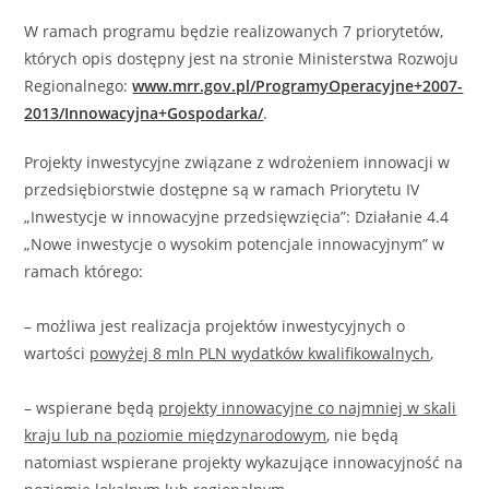
W ramach programu będzie realizowanych 7 priorytetów,
których opis dostępny jest na stronie Ministerstwa Rozwoju
Regionalnego:
www.mrr.gov.pl/ProgramyOperacyjne+2007-
2013/Innowacyjna+Gospodarka/
.
Projekty inwestycyjne związane z wdrożeniem innowacji w
przedsiębiorstwie dostępne są w ramach Priorytetu IV
„Inwestycje w innowacyjne przedsięwzięcia”: Działanie 4.4
„Nowe inwestycje o wysokim potencjale innowacyjnym” w
ramach którego:
– możliwa jest realizacja projektów inwestycyjnych o
wartości
powyżej 8 mln PLN wydatków kwalifikowalnych
,
– wspierane będą
projekty innowacyjne co najmniej w skali
kraju lub na poziomie międzynarodowym
, nie będą
natomiast wspierane projekty wykazujące innowacyjność na