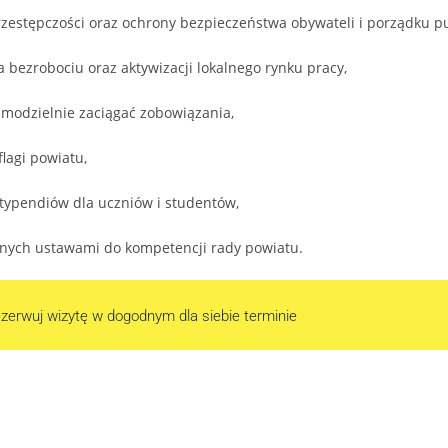
estępczości oraz ochrony bezpieczeństwa obywateli i porządku pu
bezrobociu oraz aktywizacji lokalnego rynku pracy,
amodzielnie zaciągać zobowiązania,
lagi powiatu,
typendiów dla uczniów i studentów,
nych ustawami do kompetencji rady powiatu.
zerwuj wizytę w dogodnym dla siebie terminie