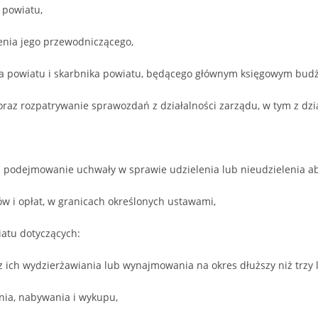
 powiatu,
enia jego przewodniczącego,
arza powiatu i skarbnika powiatu, będącego głównym księgowym bud
oraz rozpatrywanie sprawozdań z działalności zarządu, w tym z dzia
podejmowanie uchwały w sprawie udzielenia lub nieudzielenia abs
 i opłat, w granicach określonych ustawami,
atu dotyczących:
z ich wydzierżawiania lub wynajmowania na okres dłuższy niż trzy la
ania, nabywania i wykupu,