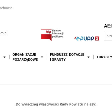
schowie
AE:
m.pl
ORGANIZACJE
FUNDUSZE, DOTACJE
T
TURYST
POZARZĄDOWE
I GRANTY
u
Do wyłącznej właściwości Rady Powiatu należy: