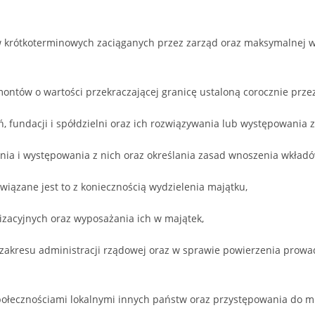
w krótkoterminowych zaciąganych przez zarząd oraz maksymalnej w
ontów o wartości przekraczającej granicę ustaloną corocznie przez
, fundacji i spółdzielni oraz ich rozwiązywania lub występowania z
ania i występowania z nich oraz określania zasad wnoszenia wkładó
związane jest to z koniecznością wydzielenia majątku,
anizacyjnych oraz wyposażania ich w majątek,
akresu administracji rządowej oraz w sprawie powierzenia prowad
łecznościami lokalnymi innych państw oraz przystępowania do mi