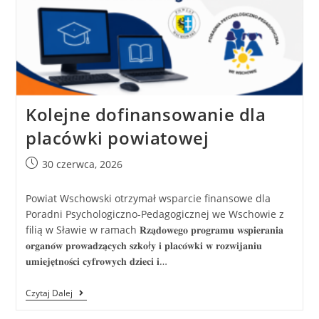
Kolejne dofinansowanie dla
placówki powiatowej
30 czerwca, 2026
Powiat Wschowski otrzymał wsparcie finansowe dla
Poradni Psychologiczno-Pedagogicznej we Wschowie z
filią w Sławie w ramach 𝐑𝐳𝐚̨𝐝𝐨𝐰𝐞𝐠𝐨 𝐩𝐫𝐨𝐠𝐫𝐚𝐦𝐮 𝐰𝐬𝐩𝐢𝐞𝐫𝐚𝐧𝐢𝐚
𝐨𝐫𝐠𝐚𝐧𝐨́𝐰 𝐩𝐫𝐨𝐰𝐚𝐝𝐳𝐚̨𝐜𝐲𝐜𝐡 𝐬𝐳𝐤𝐨ł𝐲 𝐢 𝐩𝐥𝐚𝐜𝐨́𝐰𝐤𝐢 𝐰 𝐫𝐨𝐳𝐰𝐢𝐣𝐚𝐧𝐢𝐮
𝐮𝐦𝐢𝐞𝐣𝐞̨𝐭𝐧𝐨𝐬́𝐜𝐢 𝐜𝐲𝐟𝐫𝐨𝐰𝐲𝐜𝐡 𝐝𝐳𝐢𝐞𝐜𝐢 𝐢…
Czytaj Dalej