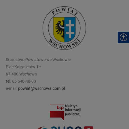
modal-check
Starostwo Powiatowe we Wschowie
Plac Kosynierów 1c
67-400 Wschowa
tel. 65 540-48-00
e-mail:
powiat@wschowa.com.pl