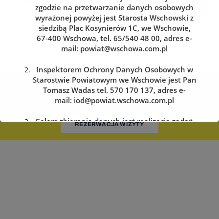
zgodzie na przetwarzanie danych osobowych
wyrażonej powyżej jest Starosta Wschowski z
siedzibą Plac Kosynierów 1C, we Wschowie,
67-400 Wschowa, tel. 65/540 48 00, adres e-
mail:
powiat@wschowa.com.pl
Inspektorem Ochrony Danych Osobowych w
Starostwie Powiatowym we Wschowie jest Pan
Kolejka do wydziału komunikacji
Tomasz Wadas tel. 570 170 137, adres e-
mail:
iod@powiat.wschowa.com.pl
Zarezerwuj wizytę w dogodnym dla siebie terminie
Celem zbierania danych jest realizacja zadań
REZERWACJA WIZYTY
określonych w przepisach prawa.
Przysługuje Pani/Panu prawo dostępu do
treści danych oraz ich sprostowania, usunięcia
lub ograniczenia przetwarzania, a także prawo
sprzeciwu, zażądania zaprzestania
przetwarzania i przenoszenia danych, jak
również prawo cofnięcia zgody