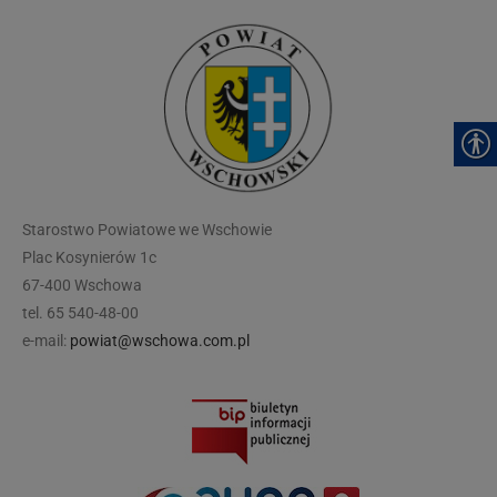
modal-check
Starostwo Powiatowe we Wschowie
Plac Kosynierów 1c
67-400 Wschowa
tel. 65 540-48-00
e-mail:
powiat@wschowa.com.pl