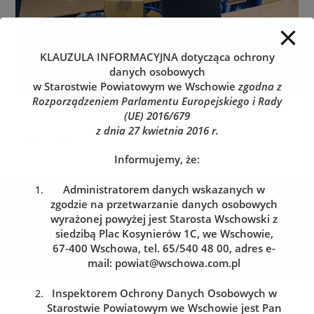
KLAUZULA INFORMACYJNA
dotycząca ochrony
danych osobowych
w Starostwie Powiatowym we Wschowie
zgodna z
Rozporządzeniem Parlamentu Europejskiego i Rady
(UE) 2016/679
z dnia 27 kwietnia 2016 r.
Informujemy, że:
Administratorem danych wskazanych w
Kolejka do wydziału komunikacji
zgodzie na przetwarzanie danych osobowych
Zarezerwuj wizytę w dogodnym dla siebie terminie
wyrażonej powyżej jest Starosta Wschowski z
siedzibą Plac Kosynierów 1C, we Wschowie,
67-400 Wschowa, tel. 65/540 48 00, adres e-
REZERWACJA WIZYTY
mail:
powiat@wschowa.com.pl
Inspektorem Ochrony Danych Osobowych w
Starostwie Powiatowym we Wschowie jest Pan