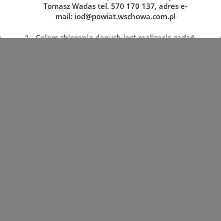
Tomasz Wadas tel. 570 170 137, adres e-
mail:
iod@powiat.wschowa.com.pl
Celem zbierania danych jest realizacja zadań
określonych w przepisach prawa.
Przysługuje Pani/Panu prawo dostępu do
treści danych oraz ich sprostowania, usunięcia
lub ograniczenia przetwarzania, a także prawo
sprzeciwu, zażądania zaprzestania
przetwarzania i przenoszenia danych, jak
również prawo cofnięcia zgody
w dowolnym momencie oraz prawo do
wniesienia skargi do organu nadzorczego tj.
Prezesa Urzędu Ochrony Danych Osobowych.
Podanie danych jest dobrowolne, lecz
niezbędne do realizacji zadań określonych w
przepisach prawa. W przypadku niepodania
danych nie będzie możliwe ich zrealizowanie.