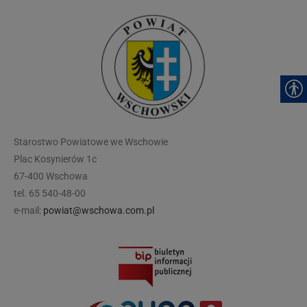
modal-check
Starostwo Powiatowe we Wschowie
Plac Kosynierów 1c
67-400 Wschowa
tel. 65 540-48-00
e-mail:
powiat@wschowa.com.pl