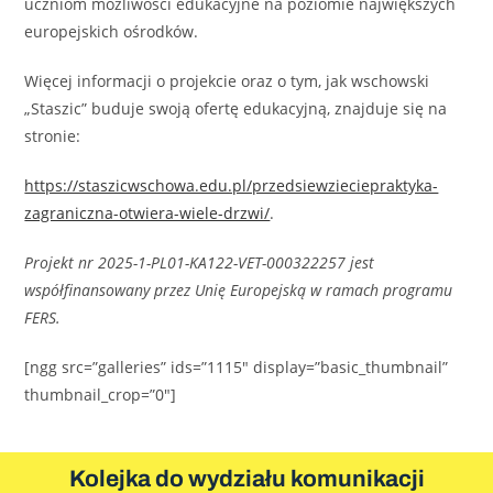
uczniom możliwości edukacyjne na poziomie największych
europejskich ośrodków.
Więcej informacji o projekcie oraz o tym, jak wschowski
„Staszic” buduje swoją ofertę edukacyjną, znajduje się na
stronie:
https://staszicwschowa.edu.pl/przedsiewzieciepraktyka-
zagraniczna-otwiera-wiele-drzwi/
.
Projekt nr 2025-1-PL01-KA122-VET-000322257 jest
współfinansowany przez Unię Europejską w ramach programu
FERS.
[ngg src=”galleries” ids=”1115″ display=”basic_thumbnail”
thumbnail_crop=”0″]
Kolejka do wydziału komunikacji