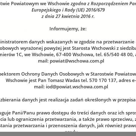
stwie Powiatowym we Wschowie
zgodna z Rozporządzeniem Pa
Europejskiego i Rady (UE) 2016/679
z dnia 27 kwietnia 2016 r.
Informujemy, że:
zerwuj wizytę w dogodnym dla siebie terminie
nistratorem danych wskazanych w zgodzie na przetwarzanie
obowych wyrażonej powyżej jest Starosta Wschowski z siedzibą
nierów 1C, we Wschowie, 67-400 Wschowa, tel. 65/540 48 00, 
mail:
powiat@wschowa.com.pl
pektorem Ochrony Danych Osobowych w Starostwie Powiato
Wschowie jest Pan Tomasz Wadas tel. 570 170 137, adres e
mail:
iod@powiat.wschowa.com.pl
zbierania danych jest realizacja zadań określonych w przepis
uguje Pani/Panu prawo dostępu do treści danych oraz ich spro
cia lub ograniczenia przetwarzania, a także prawo sprzeciwu,
tania przetwarzania i przenoszenia danych, jak również prawo
zgody