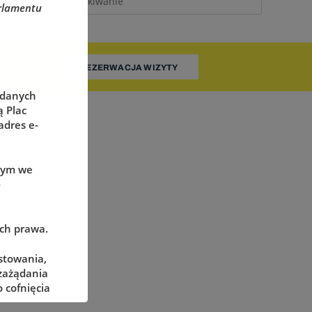
rlamentu
REZERWACJA WIZYTY
 danych
 Plac
adres e-
wym we
-
ach prawa.
stowania,
 zażądania
 cofnięcia