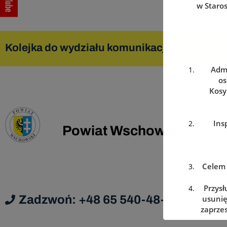
w Staro
Kolejka do wydziału komunikacji
Zare
Admi
os
Kosy
Ins
Powiat Wschowski
Celem 
Przysł
Zadzwoń: +48 65 540-48-00
usunię
zaprzes