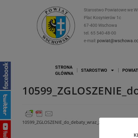
Starostwo Powiatowe we W
Plac Kosynierów 1c
67-400 Wschowa
tel. 65 540-48-00
e-mail:
powiat@wschowa.co
STRONA
STAROSTWO
POWIA
GŁÓWNA
10599_ZGLOSZENIE_do
10599_ZGLOSZENIE_do_debaty_wraz_z_klauzula_informa
K