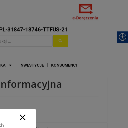
PL-31847-18746-TTFUS-21
YKA
INWESTYCJE
KONSUMENCI
informacyjna
ch