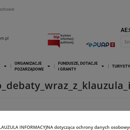
modal-check
schowie
AE:
m.pl
ORGANIZACJE
FUNDUSZE, DOTACJE
T
TURYST
POZARZĄDOWE
I GRANTY
_debaty_wraz_z_klauzula_
cyjna
LAUZULA INFORMACYJNA
dotycząca ochrony danych osobowy