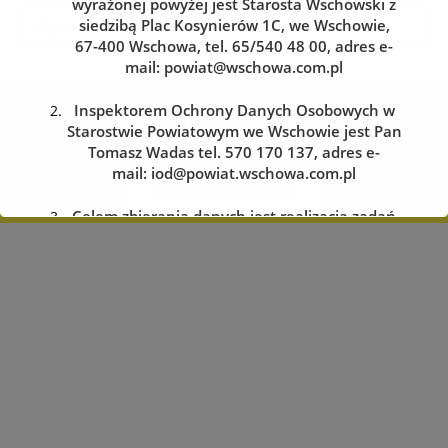
wyrażonej powyżej jest Starosta Wschowski z
siedzibą Plac Kosynierów 1C, we Wschowie,
67-400 Wschowa, tel. 65/540 48 00, adres e-
mail:
powiat@wschowa.com.pl
Kolejka do wydziału komunikacji
Inspektorem Ochrony Danych Osobowych w
Starostwie Powiatowym we Wschowie jest Pan
Zarezerwuj wizytę w dogodnym dla siebie terminie
Tomasz Wadas tel. 570 170 137, adres e-
mail:
iod@powiat.wschowa.com.pl
REZERWACJA WIZYTY
Celem zbierania danych jest realizacja zadań
określonych w przepisach prawa.
Przysługuje Pani/Panu prawo dostępu do
treści danych oraz ich sprostowania, usunięcia
lub ograniczenia przetwarzania, a także prawo
sprzeciwu, zażądania zaprzestania
przetwarzania i przenoszenia danych, jak
również prawo cofnięcia zgody
w dowolnym momencie oraz prawo do
wniesienia skargi do organu nadzorczego tj.