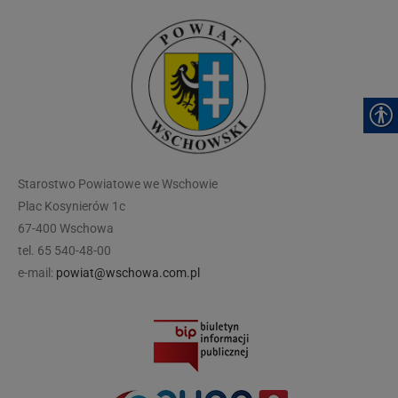
modal-check
Starostwo Powiatowe we Wschowie
Plac Kosynierów 1c
67-400 Wschowa
tel. 65 540-48-00
e-mail:
powiat@wschowa.com.pl