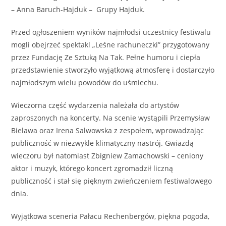
–
Anna Baruch-Hajduk
– Grupy Hajduk.
Przed ogłoszeniem wyników najmłodsi uczestnicy festiwalu
mogli obejrzeć spektakl „Leśne rachuneczki” przygotowany
przez
Fundację Ze Sztuką Na Tak
. Pełne humoru i ciepła
przedstawienie stworzyło wyjątkową atmosferę i dostarczyło
najmłodszym wielu powodów do uśmiechu.
Wieczorna część wydarzenia należała do artystów
zaproszonych na koncerty. Na scenie wystąpili
Przemysław
Bielawa
oraz
Irena Salwowska
z zespołem, wprowadzając
publiczność w niezwykle klimatyczny nastrój. Gwiazdą
wieczoru był natomiast
Zbigniew Zamachowski
– ceniony
aktor i muzyk, którego koncert zgromadził liczną
publiczność i stał się pięknym zwieńczeniem festiwalowego
dnia.
Wyjątkowa sceneria Pałacu Rechenbergów, piękna pogoda,