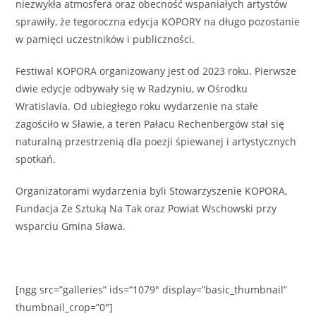
niezwykła atmosfera oraz obecność wspaniałych artystów
sprawiły, że tegoroczna edycja KOPORY na długo pozostanie
w pamięci uczestników i publiczności.
Festiwal KOPORA organizowany jest od 2023 roku. Pierwsze
dwie edycje odbywały się w Radzyniu, w Ośrodku
Wratislavia. Od ubiegłego roku wydarzenie na stałe
zagościło w Sławie, a teren Pałacu Rechenbergów stał się
naturalną przestrzenią dla poezji śpiewanej i artystycznych
spotkań.
Organizatorami wydarzenia byli
Stowarzyszenie KOPORA
,
Fundacja Ze Sztuką Na Tak
oraz
Powiat Wschowski
przy
wsparciu
Gmina Sława
.
[ngg src=”galleries” ids=”1079″ display=”basic_thumbnail”
thumbnail_crop=”0″]