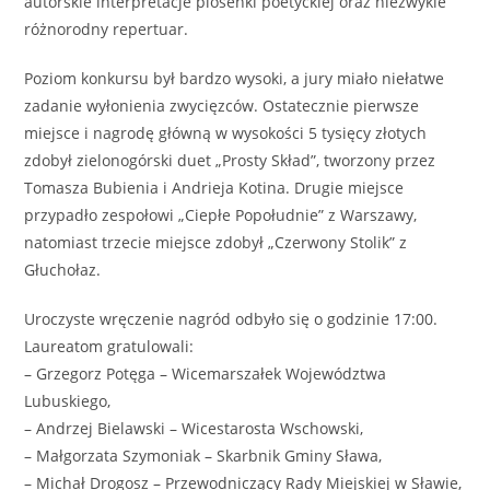
autorskie interpretacje piosenki poetyckiej oraz niezwykle
różnorodny repertuar.
Poziom konkursu był bardzo wysoki, a jury miało niełatwe
zadanie wyłonienia zwycięzców. Ostatecznie pierwsze
miejsce i nagrodę główną w wysokości 5 tysięcy złotych
zdobył zielonogórski duet „Prosty Skład”, tworzony przez
Tomasza Bubienia i Andrieja Kotina. Drugie miejsce
przypadło zespołowi „Ciepłe Popołudnie” z Warszawy,
natomiast trzecie miejsce zdobył „Czerwony Stolik” z
Głuchołaz.
Uroczyste wręczenie nagród odbyło się o godzinie 17:00.
Laureatom gratulowali:
–
Grzegorz Potęga
– Wicemarszałek Województwa
Lubuskiego,
–
Andrzej Bielawski
– Wicestarosta Wschowski,
–
Małgorzata Szymoniak
– Skarbnik Gminy Sława,
–
Michał Drogosz
– Przewodniczący Rady Miejskiej w Sławie,