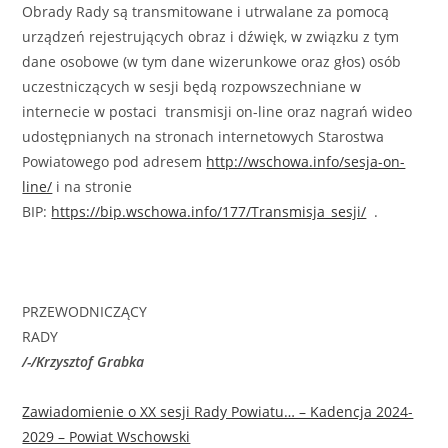
Obrady Rady są transmitowane i utrwalane za pomocą
urządzeń rejestrujących obraz i dźwięk, w związku z tym
dane osobowe (w tym dane wizerunkowe oraz głos) osób
uczestniczących w sesji będą rozpowszechniane w
internecie w postaci transmisji on-line oraz nagrań wideo
udostępnianych na stronach internetowych Starostwa
Powiatowego pod adresem
http://wschowa.info/sesja-on-
line/
i na stronie
BIP:
https://bip.wschowa.info/177/Transmisja_sesji/
.
PRZEWODNICZĄCY
RADY
/-/Krzysztof Grabka
Zawiadomienie o XX sesji Rady Powiatu… – Kadencja 2024-
2029 – Powiat Wschowski