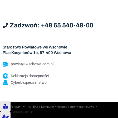
Zadzwoń: +48 65 540-48-00
Starostwo Powiatowe We Wschowie
Plac Kosynierów 1c, 67-400 Wschowa
powiat@wschowa.com.pl
Deklaracja dostępności
Cyberbezpieczeństwo
© COPYRIGHT – PROTEKST Komputer – hosting i strony internetowe ->
https://protekst.com.pl