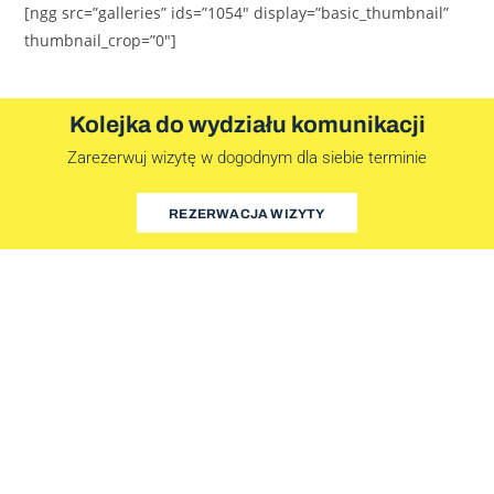
[ngg src=”galleries” ids=”1054″ display=”basic_thumbnail”
thumbnail_crop=”0″]
Kolejka do wydziału komunikacji
Zarezerwuj wizytę w dogodnym dla siebie terminie
REZERWACJA WIZYTY