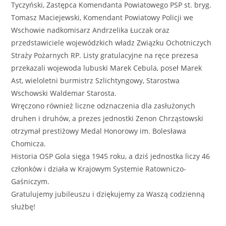
Tyczyński, Zastępca Komendanta Powiatowego PSP st. bryg.
Tomasz Maciejewski, Komendant Powiatowy Policji we
Wschowie nadkomisarz Andrzelika Łuczak oraz
przedstawiciele wojewódzkich władz Związku Ochotniczych
Straży Pożarnych RP. Listy gratulacyjne na ręce prezesa
przekazali wojewoda lubuski Marek Cebula, poseł Marek
Ast, wieloletni burmistrz Szlichtyngowy, Starostwa
Wschowski Waldemar Starosta.
Wręczono również liczne odznaczenia dla zasłużonych
druhen i druhów, a prezes jednostki Zenon Chrząstowski
otrzymał prestiżowy Medal Honorowy im. Bolesława
Chomicza.
Historia OSP Gola sięga 1945 roku, a dziś jednostka liczy 46
członków i działa w Krajowym Systemie Ratowniczo-
Gaśniczym.
Gratulujemy jubileuszu i dziękujemy za Waszą codzienną
służbę!