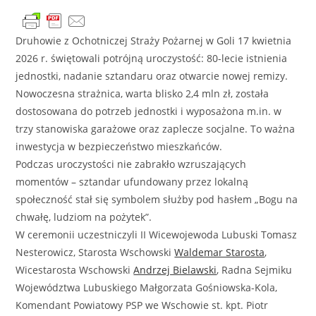
Druhowie z Ochotniczej Straży Pożarnej w Goli 17 kwietnia
2026 r. świętowali potrójną uroczystość: 80-lecie istnienia
jednostki, nadanie sztandaru oraz otwarcie nowej remizy.
Nowoczesna strażnica, warta blisko 2,4 mln zł, została
dostosowana do potrzeb jednostki i wyposażona m.in. w
trzy stanowiska garażowe oraz zaplecze socjalne. To ważna
inwestycja w bezpieczeństwo mieszkańców.
Podczas uroczystości nie zabrakło wzruszających
momentów – sztandar ufundowany przez lokalną
społeczność stał się symbolem służby pod hasłem „Bogu na
chwałę, ludziom na pożytek”.
W ceremonii uczestniczyli II Wicewojewoda Lubuski Tomasz
Nesterowicz, Starosta Wschowski
Waldemar Starosta
,
Wicestarosta Wschowski
Andrzej Bielawski
, Radna Sejmiku
Województwa Lubuskiego Małgorzata Gośniowska-Kola,
Komendant Powiatowy PSP we Wschowie st. kpt. Piotr