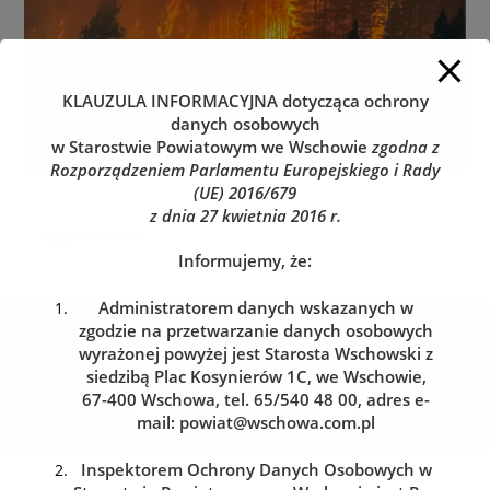
KLAUZULA INFORMACYJNA
dotycząca ochrony
danych osobowych
w Starostwie Powiatowym we Wschowie
zgodna z
Rozporządzeniem Parlamentu Europejskiego i Rady
(UE) 2016/679
z dnia 27 kwietnia 2016 r.
Informujemy, że:
Administratorem danych wskazanych w
Kolejka do wydziału komunikacji
zgodzie na przetwarzanie danych osobowych
wyrażonej powyżej jest Starosta Wschowski z
Zarezerwuj wizytę w dogodnym dla siebie terminie
siedzibą Plac Kosynierów 1C, we Wschowie,
67-400 Wschowa, tel. 65/540 48 00, adres e-
REZERWACJA WIZYTY
mail:
powiat@wschowa.com.pl
Inspektorem Ochrony Danych Osobowych w