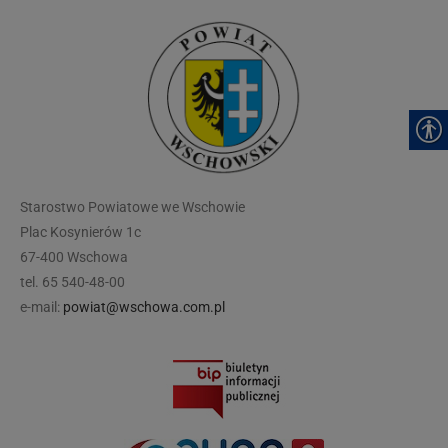
modal-check
Starostwo Powiatowe we Wschowie
Plac Kosynierów 1c
67-400 Wschowa
tel. 65 540-48-00
e-mail:
powiat@wschowa.com.pl