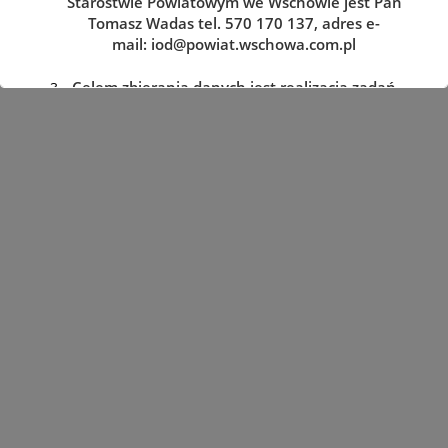
Starostwie Powiatowym we Wschowie jest Pan
Tomasz Wadas tel. 570 170 137, adres e-
mail:
iod@powiat.wschowa.com.pl
Celem zbierania danych jest realizacja zadań
określonych w przepisach prawa.
Przysługuje Pani/Panu prawo dostępu do
treści danych oraz ich sprostowania, usunięcia
lub ograniczenia przetwarzania, a także prawo
sprzeciwu, zażądania zaprzestania
przetwarzania i przenoszenia danych, jak
również prawo cofnięcia zgody
w dowolnym momencie oraz prawo do
wniesienia skargi do organu nadzorczego tj.
Prezesa Urzędu Ochrony Danych Osobowych.
Podanie danych jest dobrowolne, lecz
niezbędne do realizacji zadań określonych w
przepisach prawa. W przypadku niepodania
danych nie będzie możliwe ich zrealizowanie.