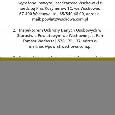
wyrażonej powyżej jest Starosta Wschowski z
siedzibą Plac Kosynierów 1C, we Wschowie,
67-400 Wschowa, tel. 65/540 48 00, adres e-
mail:
powiat@wschowa.com.pl
Inspektorem Ochrony Danych Osobowych w
Kolejka do wydziału komunikacji
Starostwie Powiatowym we Wschowie jest Pan
Zarezerwuj wizytę w dogodnym dla siebie terminie
Tomasz Wadas tel. 570 170 137, adres e-
mail:
iod@powiat.wschowa.com.pl
REZERWACJA WIZYTY
Celem zbierania danych jest realizacja zadań
określonych w przepisach prawa.
Przysługuje Pani/Panu prawo dostępu do
treści danych oraz ich sprostowania, usunięcia
lub ograniczenia przetwarzania, a także prawo
sprzeciwu, zażądania zaprzestania
przetwarzania i przenoszenia danych, jak
również prawo cofnięcia zgody
w dowolnym momencie oraz prawo do