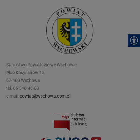
modal-check
Starostwo Powiatowe we Wschowie
Plac Kosynierów 1c
67-400 Wschowa
tel. 65 540-48-00
e-mail:
powiat@wschowa.com.pl