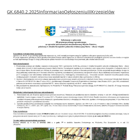
GK.6840.2.2025InformacjaoOgłoszeniuIIIKrzepielów