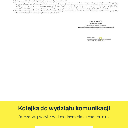
Kolejka do wydziału komunikacji
Zarezerwuj wizytę w dogodnym dla siebie terminie