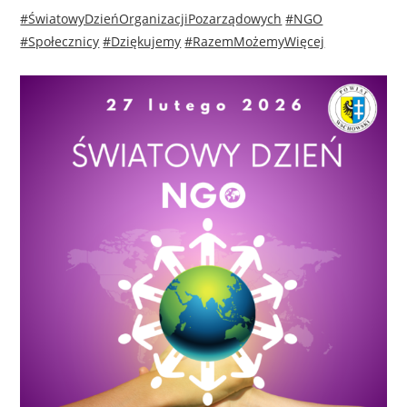
#ŚwiatowyDzieńOrganizacjiPozarządowych
#NGO
#Społecznicy
#Dziękujemy
#RazemMożemyWięcej