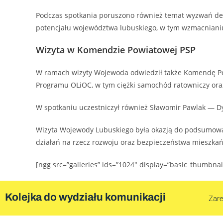
Podczas spotkania poruszono również temat wyzwań de
potencjału województwa lubuskiego, w tym wzmacnianiu 
Wizyta w Komendzie Powiatowej PSP
W ramach wizyty Wojewoda odwiedził także Komendę Po
Programu OLiOC, w tym ciężki samochód ratowniczy ora
W spotkaniu uczestniczył również Sławomir Pawlak — D
Wizyta Wojewody Lubuskiego była okazją do podsumowan
działań na rzecz rozwoju oraz bezpieczeństwa mieszk
[ngg src=”galleries” ids=”1024″ display=”basic_thumbna
Kolejka do wydziału komunikacji
Zare