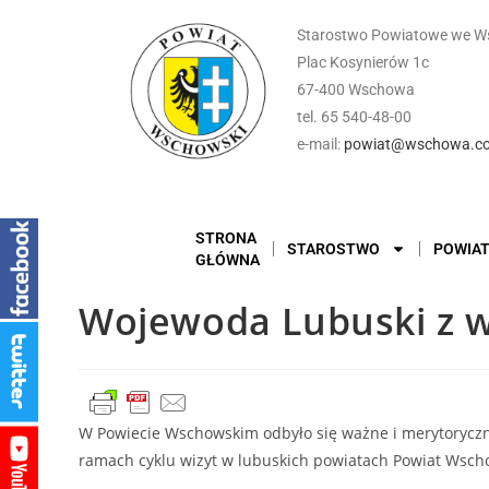
Starostwo Powiatowe we W
Plac Kosynierów 1c
67-400 Wschowa
tel. 65 540-48-00
e-mail:
powiat@wschowa.co
STRONA
STAROSTWO
POWIA
GŁÓWNA
Wojewoda Lubuski z 
W Powiecie Wschowskim odbyło się ważne i merytoryczne
ramach cyklu wizyt w lubuskich powiatach Powiat Wsch