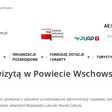
schowie
AE:
m.pl
ORGANIZACJE
FUNDUSZE, DOTACJE
T
TURYST
POZARZĄDOWE
I GRANTY
wizytą w Powiecie Wschow
 spotkanie z udziałem przedstawicieli administracji rządowej, sa
owski odwiedził Wojewoda Lubuski Marek Cebula.