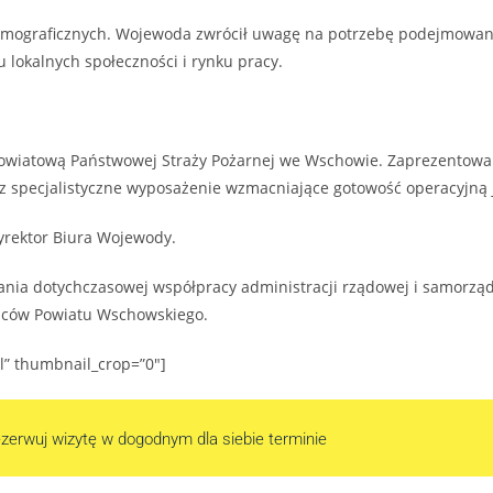
mograficznych. Wojewoda zwrócił uwagę na potrzebę podejmowania
lokalnych społeczności i rynku pracy.
wiatową Państwowej Straży Pożarnej we Wschowie. Zaprezentowan
z specjalistyczne wyposażenie wzmacniające gotowość operacyjną 
yrektor Biura Wojewody.
ia dotychczasowej współpracy administracji rządowej i samorząd
ańców Powiatu Wschowskiego.
il” thumbnail_crop=”0″]
zerwuj wizytę w dogodnym dla siebie terminie