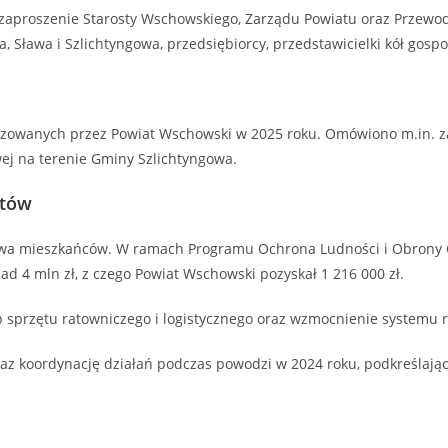
a zaproszenie Starosty Wschowskiego, Zarządu Powiatu oraz Przewo
Sława i Szlichtyngowa, przedsiębiorcy, przedstawicielki kół gospody
realizowanych przez Powiat Wschowski w 2025 roku. Omówiono m.i
ej na terenie Gminy Szlichtyngowa.
atów
wa mieszkańców. W ramach Programu Ochrona Ludności i Obrony C
ad 4 mln zł, z czego Powiat Wschowski pozyskał 1 216 000 zł.
sprzętu ratowniczego i logistycznego oraz wzmocnienie systemu 
 koordynację działań podczas powodzi w 2024 roku, podkreślając 