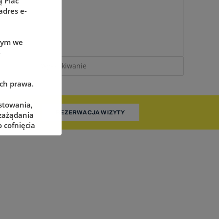
 Plac
adres e-
wym we
-
ach prawa.
stowania,
REZERWACJA WIZYTY
 zażądania
 cofnięcia
adzorczego
określonych
żliwe ich