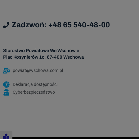
Dan
podmi
Zadzwoń: +48 65 540-48-00
Da
Admi
Starostwo Powiatowe We Wschowie
Plac Kosynierów 1c, 67-400 Wschowa
Dane os
powiat@wschowa.com.pl
za
nastę
Deklaracja dostępności
Cyberbezpieczeństwo