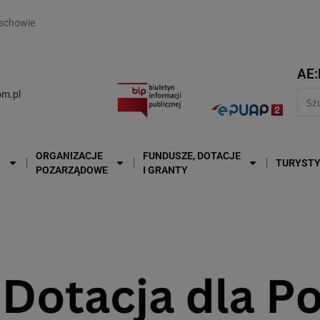
modal-check
schowie
AE:
m.pl
ORGANIZACJE
FUNDUSZE, DOTACJE
T
TURYST
POZARZĄDOWE
I GRANTY