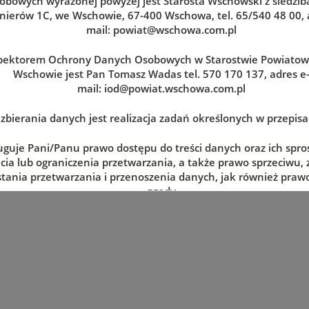
obowych wyrażonej powyżej jest Starosta Wschowski z siedzibą
nierów 1C, we Wschowie, 67-400 Wschowa, tel. 65/540 48 00, 
mail:
powiat@wschowa.com.pl
pektorem Ochrony Danych Osobowych w Starostwie Powiato
Wschowie jest Pan Tomasz Wadas tel. 570 170 137, adres e
mail:
iod@powiat.wschowa.com.pl
zbierania danych jest realizacja zadań określonych w przepis
uguje Pani/Panu prawo dostępu do treści danych oraz ich spro
zerwuj wizytę w dogodnym dla siebie terminie
cia lub ograniczenia przetwarzania, a także prawo sprzeciwu,
tania przetwarzania i przenoszenia danych, jak również prawo
zgody
lnym momencie oraz prawo do wniesienia skargi do organu n
tj. Prezesa Urzędu Ochrony Danych Osobowych.
 danych jest dobrowolne, lecz niezbędne do realizacji zadań 
episach prawa. W przypadku niepodania danych nie będzie mo
zrealizowanie.