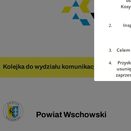
os
Kosy
Ins
Celem 
Przysł
Kolejka do wydziału komunikacji
Zare
usunię
zaprzes
w dowo
Podanie
Powiat Wschowski
w prz