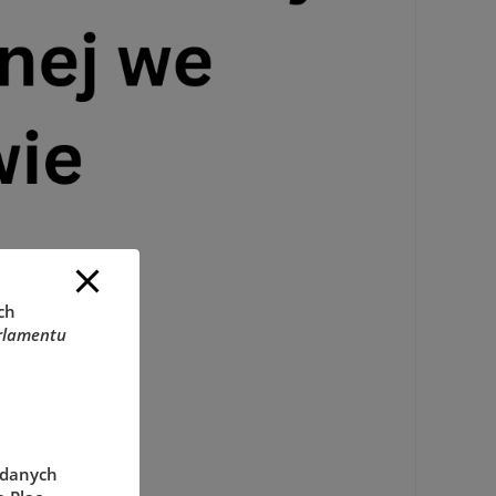
ch
rlamentu
 danych