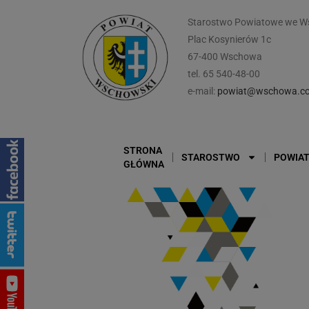
Starostwo Powiatowe we W
Plac Kosynierów 1c
67-400 Wschowa
tel. 65 540-48-00
e-mail:
powiat@wschowa.co
STRONA
STAROSTWO
POWIA
GŁÓWNA