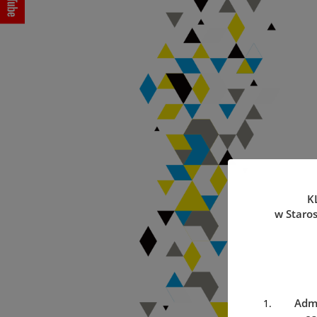
K
w Staro
Admi