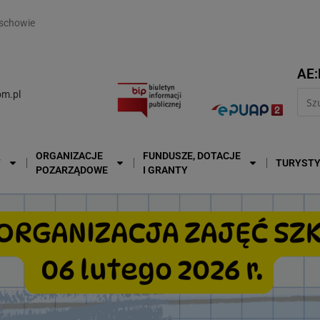
modal-check
schowie
AE:
m.pl
ORGANIZACJE
FUNDUSZE, DOTACJE
T
TURYST
POZARZĄDOWE
I GRANTY