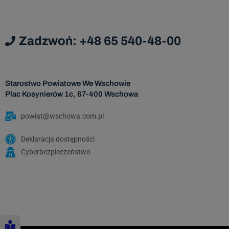
Dan
podmi
Zadzwoń: +48 65 540-48-00
Da
Admi
Starostwo Powiatowe We Wschowie
Plac Kosynierów 1c, 67-400 Wschowa
Dane os
powiat@wschowa.com.pl
za
nastę
Deklaracja dostępności
Cyberbezpieczeństwo