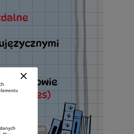
ch
rlamentu
 danych