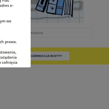
 Plac
adres e-
wym we
-
ach prawa.
stowania,
REZERWACJA WIZYTY
 zażądania
 cofnięcia
adzorczego
określonych
żliwe ich