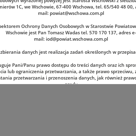
obowych wyrażonej powyżej jest Starosta Wschowski z siedzibą
nierów 1C, we Wschowie, 67-400 Wschowa, tel. 65/540 48 00, 
mail:
powiat@wschowa.com.pl
pektorem Ochrony Danych Osobowych w Starostwie Powiato
Wschowie jest Pan Tomasz Wadas tel. 570 170 137, adres e
mail:
iod@powiat.wschowa.com.pl
zbierania danych jest realizacja zadań określonych w przepis
uguje Pani/Panu prawo dostępu do treści danych oraz ich spro
zerwuj wizytę w dogodnym dla siebie terminie
cia lub ograniczenia przetwarzania, a także prawo sprzeciwu,
tania przetwarzania i przenoszenia danych, jak również prawo
zgody
lnym momencie oraz prawo do wniesienia skargi do organu n
tj. Prezesa Urzędu Ochrony Danych Osobowych.
 danych jest dobrowolne, lecz niezbędne do realizacji zadań 
episach prawa. W przypadku niepodania danych nie będzie mo
zrealizowanie.