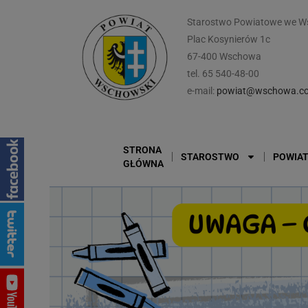
Starostwo Powiatowe we W
Plac Kosynierów 1c
67-400 Wschowa
tel. 65 540-48-00
e-mail:
powiat@wschowa.co
STRONA
STAROSTWO
POWIA
GŁÓWNA