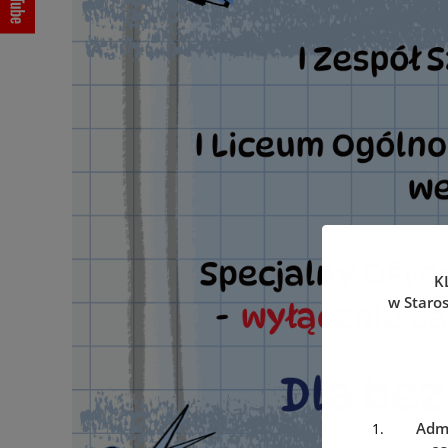
K
w Staro
Admi