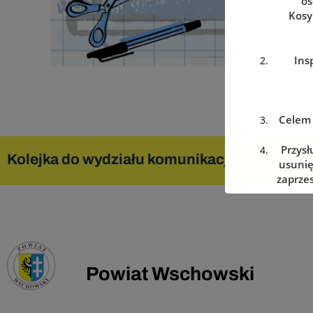
os
Kosy
Ins
Celem 
Przysł
Kolejka do wydziału komunikacji
Zare
usunię
zaprzes
w dowo
Podanie
Powiat Wschowski
w prz