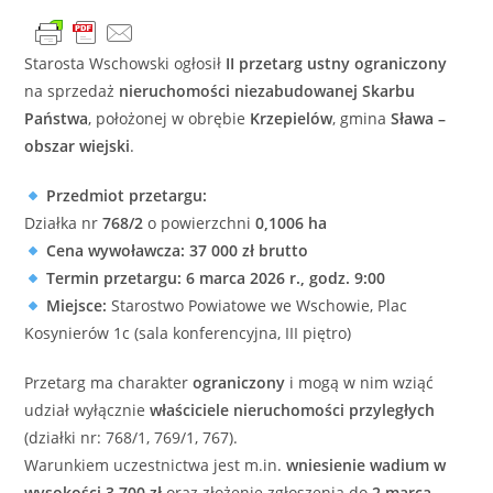
Starosta Wschowski ogłosił
II przetarg ustny ograniczony
na sprzedaż
nieruchomości niezabudowanej Skarbu
Państwa
, położonej w obrębie
Krzepielów
, gmina
Sława
–
obszar wiejski
.
Przedmiot przetargu:
Działka nr
768/2
o powierzchni
0,1006 ha
Cena wywoławcza:
37 000 zł brutto
Termin przetargu:
6 marca 2026 r., godz. 9:00
Miejsce:
Starostwo Powiatowe we Wschowie, Plac
Kosynierów 1c (sala konferencyjna, III piętro)
Przetarg ma charakter
ograniczony
i mogą w nim wziąć
udział wyłącznie
właściciele nieruchomości przyległych
(działki nr: 768/1, 769/1, 767).
Warunkiem uczestnictwa jest m.in.
wniesienie wadium w
wysokości 3 700 zł
oraz złożenie zgłoszenia do
2 marca