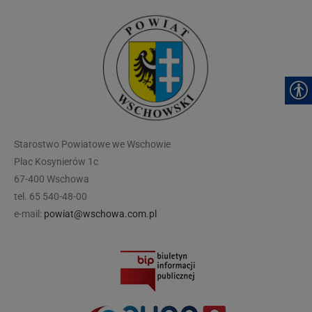
modal-check
Starostwo Powiatowe we Wschowie
Plac Kosynierów 1c
67-400 Wschowa
tel. 65 540-48-00
e-mail:
powiat@wschowa.com.pl