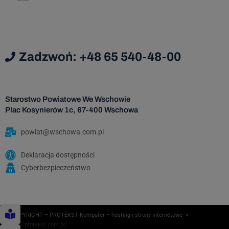
Dane osobowe będą przechowywane przez
okres zgodny z prawem o narodowym zasobie
archiwalnym i archiwum państwowym, licząc
od początku roku następującego po roku, w
Zadzwoń: +48 65 540-48-00
którym została wyrażona zgoda na
przetwarzanie danych osobowych.
Starostwo Powiatowe We Wschowie
Plac Kosynierów 1c, 67-400 Wschowa
powiat@wschowa.com.pl
Deklaracja dostępności
Cyberbezpieczeństwo
© COPYRIGHT – PROTEKST Komputer – hosting i strony internetowe ->
https://protekst.com.pl