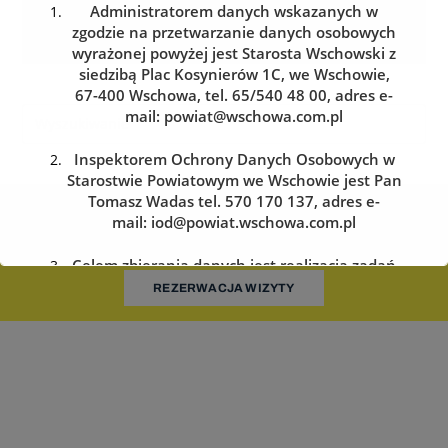
Administratorem danych wskazanych w
zgodzie na przetwarzanie danych osobowych
wyrażonej powyżej jest Starosta Wschowski z
siedzibą Plac Kosynierów 1C, we Wschowie,
67-400 Wschowa, tel. 65/540 48 00, adres e-
mail:
powiat@wschowa.com.pl
Inspektorem Ochrony Danych Osobowych w
Starostwie Powiatowym we Wschowie jest Pan
Tomasz Wadas tel. 570 170 137, adres e-
Kolejka do wydziału komunikacji
mail:
iod@powiat.wschowa.com.pl
Zarezerwuj wizytę w dogodnym dla siebie terminie
Celem zbierania danych jest realizacja zadań
określonych w przepisach prawa.
REZERWACJA WIZYTY
Przysługuje Pani/Panu prawo dostępu do
treści danych oraz ich sprostowania, usunięcia
lub ograniczenia przetwarzania, a także prawo
sprzeciwu, zażądania zaprzestania
przetwarzania i przenoszenia danych, jak
również prawo cofnięcia zgody