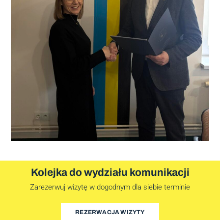
Kolejka do wydziału komunikacji
Zarezerwuj wizytę w dogodnym dla siebie terminie
REZERWACJA WIZYTY