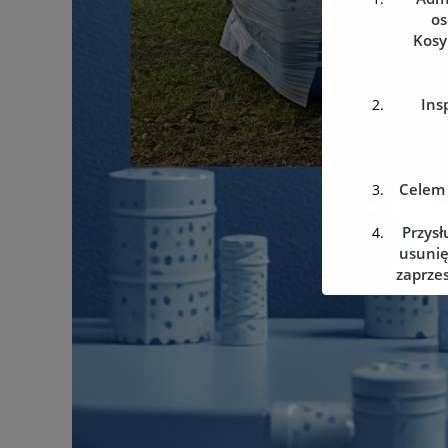
os
Kosy
Ins
Celem 
Przysł
usunię
zaprzes
w dowo
Podanie
w prz