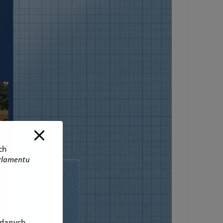
ch
rlamentu
 danych