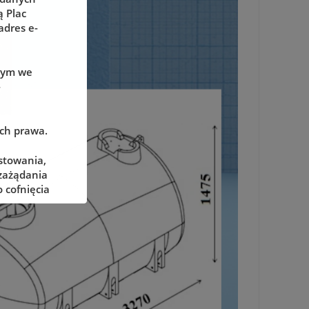
 Plac
adres e-
wym we
-
ach prawa.
stowania,
 zażądania
 cofnięcia
adzorczego
określonych
żliwe ich