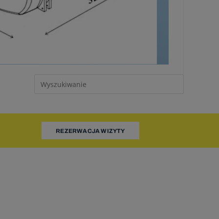
pnieniu
ażnione z
waniu.
wych do
 narodowym
u roku
REZERWACJA WIZYTY
warzanie