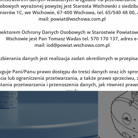
obowych wyrażonej powyżej jest Starosta Wschowski z siedzibą
nierów 1C, we Wschowie, 67-400 Wschowa, tel. 65/540 48 00, 
mail:
powiat@wschowa.com.pl
pektorem Ochrony Danych Osobowych w Starostwie Powiato
Wschowie jest Pan Tomasz Wadas tel. 570 170 137, adres e
mail:
iod@powiat.wschowa.com.pl
zbierania danych jest realizacja zadań określonych w przepis
uguje Pani/Panu prawo dostępu do treści danych oraz ich spro
cia lub ograniczenia przetwarzania, a także prawo sprzeciwu,
tania przetwarzania i przenoszenia danych, jak również prawo
zgody
lnym momencie oraz prawo do wniesienia skargi do organu n
tj. Prezesa Urzędu Ochrony Danych Osobowych.
 danych jest dobrowolne, lecz niezbędne do realizacji zadań 
episach prawa. W przypadku niepodania danych nie będzie mo
zrealizowanie.