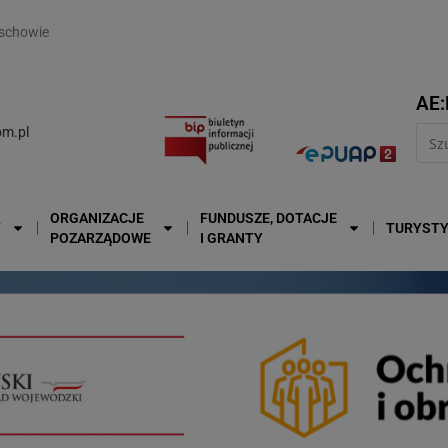
modal-check
schowie
AE:
m.pl
ORGANIZACJE
FUNDUSZE, DOTACJE
T
TURYST
POZARZĄDOWE
I GRANTY