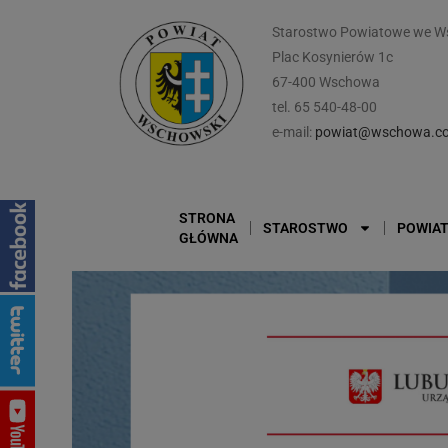
Starostwo Powiatowe we W
Plac Kosynierów 1c
67-400 Wschowa
tel. 65 540-48-00
e-mail:
powiat@wschowa.co
STRONA
STAROSTWO
POWIA
GŁÓWNA