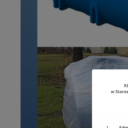
K
w Staro
Admi