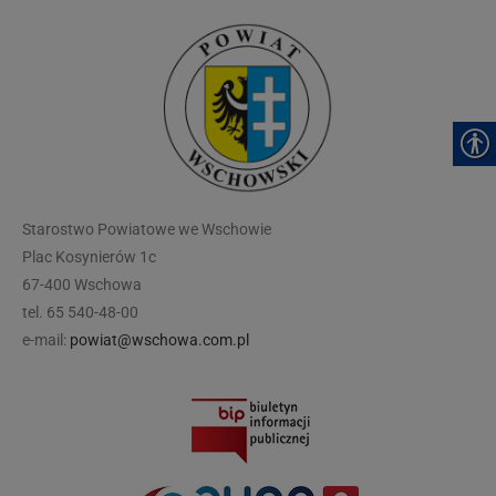
modal-check
Starostwo Powiatowe we Wschowie
Plac Kosynierów 1c
67-400 Wschowa
tel. 65 540-48-00
e-mail:
powiat@wschowa.com.pl