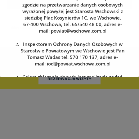
zgodzie na przetwarzanie danych osobowych
wyrażonej powyżej jest Starosta Wschowski z
siedzibą Plac Kosynierów 1C, we Wschowie,
67-400 Wschowa, tel. 65/540 48 00, adres e-
mail:
powiat@wschowa.com.pl
Inspektorem Ochrony Danych Osobowych w
Starostwie Powiatowym we Wschowie jest Pan
Kolejka do wydziału komunikacji
Tomasz Wadas tel. 570 170 137, adres e-
mail:
iod@powiat.wschowa.com.pl
Zarezerwuj wizytę w dogodnym dla siebie terminie
Celem zbierania danych jest realizacja zadań
REZERWACJA WIZYTY
określonych w przepisach prawa.
Przysługuje Pani/Panu prawo dostępu do
treści danych oraz ich sprostowania, usunięcia
lub ograniczenia przetwarzania, a także prawo
sprzeciwu, zażądania zaprzestania
przetwarzania i przenoszenia danych, jak
również prawo cofnięcia zgody