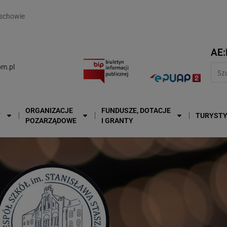
modal-check
schowie
AE:
m.pl
ORGANIZACJE
FUNDUSZE, DOTACJE
T
TURYST
POZARZĄDOWE
I GRANTY