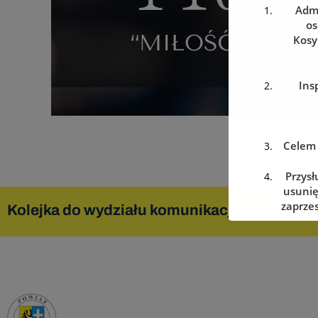
Admi
os
Kosy
Ins
Celem 
Przysł
usunię
zaprzes
Kolejka do wydziału komunikacji
Zare
w dowo
Podanie
w prz