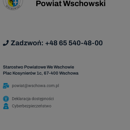
Powiat Wschowski
Dan
podmi
Da
Zadzwoń: +48 65 540-48-00
Admi
Starostwo Powiatowe We Wschowie
Dane os
Plac Kosynierów 1c, 67-400 Wschowa
za
nastę
powiat@wschowa.com.pl
Deklaracja dostępności
Cyberbezpieczeństwo