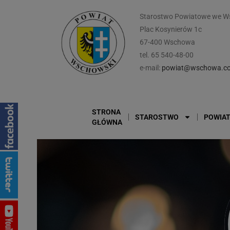
Starostwo Powiatowe we W
Plac Kosynierów 1c
67-400 Wschowa
tel. 65 540-48-00
e-mail:
powiat@wschowa.co
STRONA
STAROSTWO
POWIA
GŁÓWNA