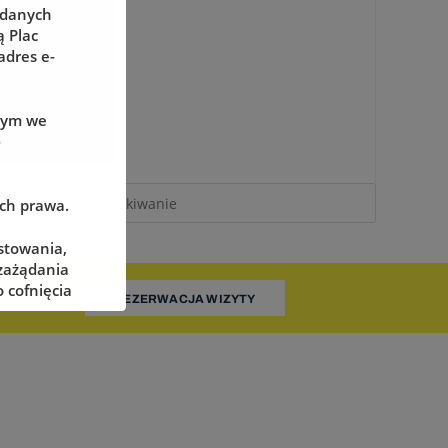
 danych
 Plac
adres e-
wym we
-
ach prawa.
stowania,
 zażądania
 cofnięcia
REZERWACJA WIZYTY
adzorczego
określonych
żliwe ich