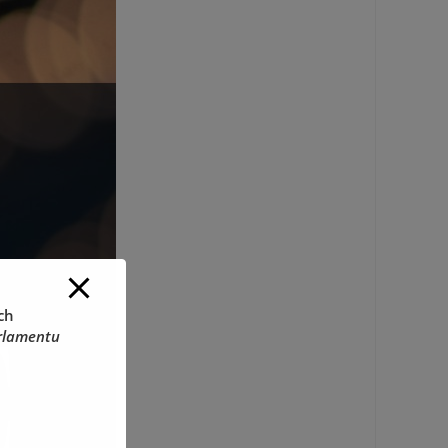
ch
rlamentu