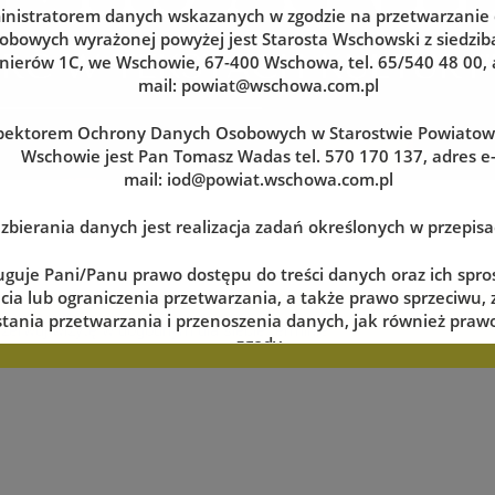
nistratorem danych wskazanych w zgodzie na przetwarzanie
obowych wyrażonej powyżej jest Starosta Wschowski z siedzibą
nierów 1C, we Wschowie, 67-400 Wschowa, tel. 65/540 48 00, 
mail:
powiat@wschowa.com.pl
pektorem Ochrony Danych Osobowych w Starostwie Powiato
Wschowie jest Pan Tomasz Wadas tel. 570 170 137, adres e
mail:
iod@powiat.wschowa.com.pl
zbierania danych jest realizacja zadań określonych w przepis
uguje Pani/Panu prawo dostępu do treści danych oraz ich spro
cia lub ograniczenia przetwarzania, a także prawo sprzeciwu,
tania przetwarzania i przenoszenia danych, jak również prawo
zerwuj wizytę w dogodnym dla siebie terminie
zgody
lnym momencie oraz prawo do wniesienia skargi do organu n
tj. Prezesa Urzędu Ochrony Danych Osobowych.
 danych jest dobrowolne, lecz niezbędne do realizacji zadań 
episach prawa. W przypadku niepodania danych nie będzie mo