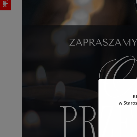
K
w Staro