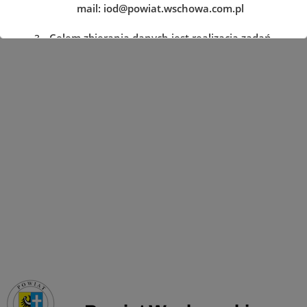
mail:
iod@powiat.wschowa.com.pl
Celem zbierania danych jest realizacja zadań
określonych w przepisach prawa.
Przysługuje Pani/Panu prawo dostępu do
treści danych oraz ich sprostowania, usunięcia
lub ograniczenia przetwarzania, a także prawo
sprzeciwu, zażądania zaprzestania
przetwarzania i przenoszenia danych, jak
również prawo cofnięcia zgody
w dowolnym momencie oraz prawo do
wniesienia skargi do organu nadzorczego tj.
Prezesa Urzędu Ochrony Danych Osobowych.
Podanie danych jest dobrowolne, lecz
niezbędne do realizacji zadań określonych w
przepisach prawa. W przypadku niepodania
danych nie będzie możliwe ich zrealizowanie.