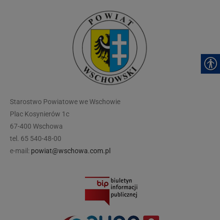
modal-check
Starostwo Powiatowe we Wschowie
Plac Kosynierów 1c
67-400 Wschowa
tel. 65 540-48-00
e-mail:
powiat@wschowa.com.pl