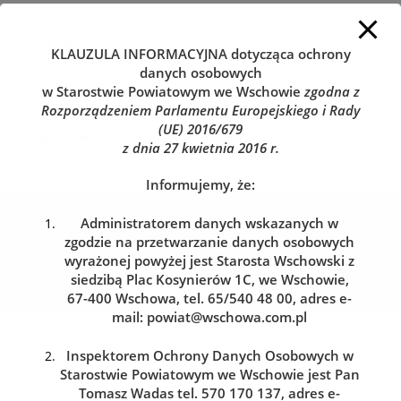
KLAUZULA INFORMACYJNA
dotycząca ochrony
Pismo_spotkanie_z_mieszkancami_Gola
danych osobowych
w Starostwie Powiatowym we Wschowie
zgodna z
Rozporządzeniem Parlamentu Europejskiego i Rady
(UE) 2016/679
z dnia 27 kwietnia 2016 r.
Informujemy, że:
Kolejka do wydziału komunikacji
Administratorem danych wskazanych w
Zarezerwuj wizytę w dogodnym dla siebie terminie
zgodzie na przetwarzanie danych osobowych
wyrażonej powyżej jest Starosta Wschowski z
siedzibą Plac Kosynierów 1C, we Wschowie,
REZERWACJA WIZYTY
67-400 Wschowa, tel. 65/540 48 00, adres e-
mail:
powiat@wschowa.com.pl
Inspektorem Ochrony Danych Osobowych w
Starostwie Powiatowym we Wschowie jest Pan
Tomasz Wadas tel. 570 170 137, adres e-