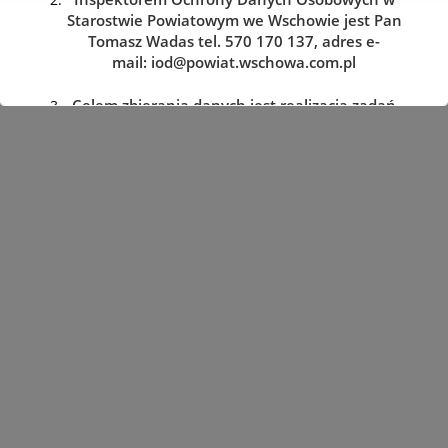
Starostwie Powiatowym we Wschowie jest Pan
Tomasz Wadas tel. 570 170 137, adres e-
mail:
iod@powiat.wschowa.com.pl
Celem zbierania danych jest realizacja zadań
określonych w przepisach prawa.
Przysługuje Pani/Panu prawo dostępu do
treści danych oraz ich sprostowania, usunięcia
lub ograniczenia przetwarzania, a także prawo
sprzeciwu, zażądania zaprzestania
przetwarzania i przenoszenia danych, jak
również prawo cofnięcia zgody
w dowolnym momencie oraz prawo do
wniesienia skargi do organu nadzorczego tj.
Prezesa Urzędu Ochrony Danych Osobowych.
Podanie danych jest dobrowolne, lecz
niezbędne do realizacji zadań określonych w
przepisach prawa. W przypadku niepodania