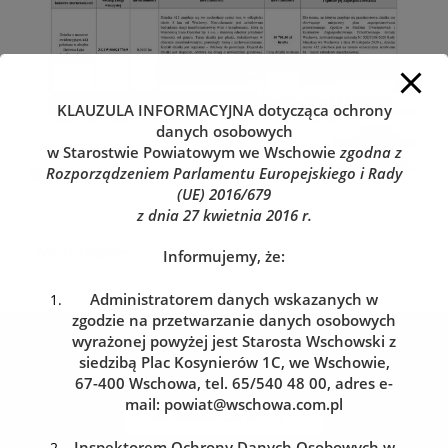
KLAUZULA INFORMACYJNA
dotycząca ochrony
danych osobowych
w Starostwie Powiatowym we Wschowie
zgodna z
Rozporządzeniem Parlamentu Europejskiego i Rady
(UE) 2016/679
z dnia 27 kwietnia 2016 r.
Informujemy, że:
Administratorem danych wskazanych w
zgodzie na przetwarzanie danych osobowych
Kolejka do wydziału komunikacji
wyrażonej powyżej jest Starosta Wschowski z
siedzibą Plac Kosynierów 1C, we Wschowie,
Zarezerwuj wizytę w dogodnym dla siebie terminie
67-400 Wschowa, tel. 65/540 48 00, adres e-
mail:
powiat@wschowa.com.pl
REZERWACJA WIZYTY
Inspektorem Ochrony Danych Osobowych w