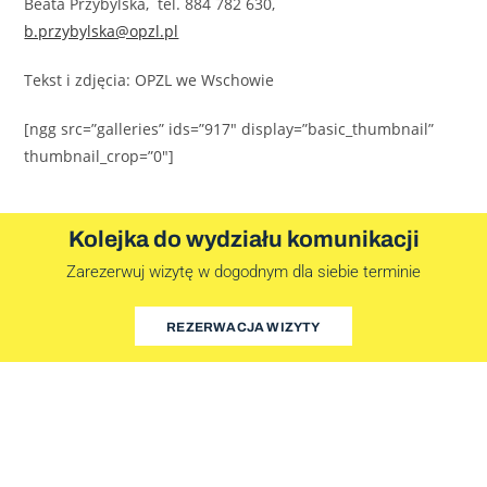
Beata Przybylska, tel. 884 782 630,
b.przybylska@opzl.pl
Tekst i zdjęcia: OPZL we Wschowie
[ngg src=”galleries” ids=”917″ display=”basic_thumbnail”
thumbnail_crop=”0″]
Kolejka do wydziału komunikacji
Zarezerwuj wizytę w dogodnym dla siebie terminie
REZERWACJA WIZYTY