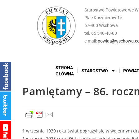
Starostwo Powiatowe we W
Plac Kosynierów 1c
67-400 Wschowa
tel. 65 540-48-00
e-mail:
powiat@wschowa.co
STRONA
STAROSTWO
POWIA
GŁÓWNA
Pamiętamy – 86. rocz
1 września 1939 roku świat pogrążył się w wojennym dra
1 września 2025 roku, 86 lat później, oddaliśmy hołd Bo