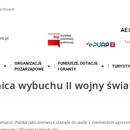
schowie
AE:
m.pl
ORGANIZACJE
FUNDUSZE, DOTACJE
T
TURYST
POZARZĄDOWE
I GRANTY
nica wybuchu II wojny świ
macie. Polska jako pierwsza stanęła do walki z niemieckim agreso
haterom i Ofiarom tamtych dni.