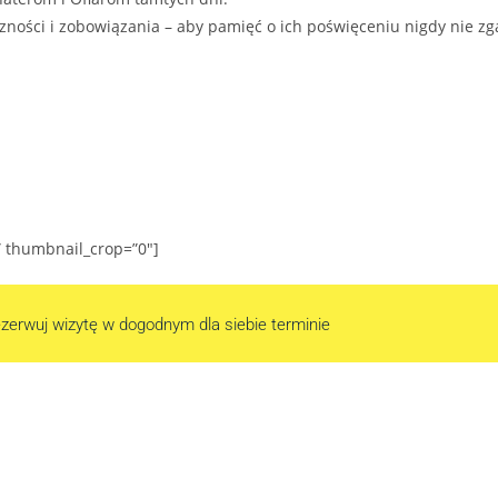
ności i zobowiązania – aby pamięć o ich poświęceniu nigdy nie zg
” thumbnail_crop=”0″]
zerwuj wizytę w dogodnym dla siebie terminie