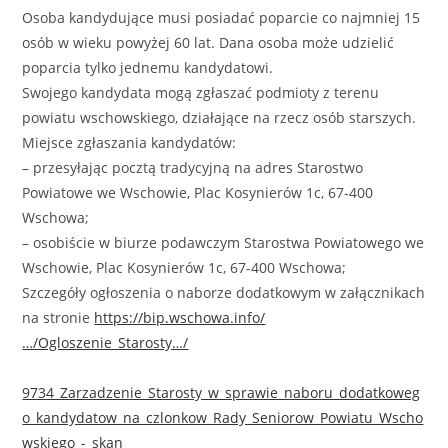
Osoba kandydujące musi posiadać poparcie co najmniej 15
osób w wieku powyżej 60 lat. Dana osoba może udzielić
poparcia tylko jednemu kandydatowi.
Swojego kandydata mogą zgłaszać podmioty z terenu
powiatu wschowskiego, działające na rzecz osób starszych.
Miejsce zgłaszania kandydatów:
– przesyłając pocztą tradycyjną na adres Starostwo
Powiatowe we Wschowie, Plac Kosynierów 1c, 67-400
Wschowa;
– osobiście w biurze podawczym Starostwa Powiatowego we
Wschowie, Plac Kosynierów 1c, 67-400 Wschowa;
Szczegóły ogłoszenia o naborze dodatkowym w załącznikach
na stronie
https://bip.wschowa.info/
…/Ogloszenie_Starosty…/
9734_Zarzadzenie_Starosty_w_sprawie_naboru_dodatkoweg
o_kandydatow_na_czlonkow_Rady_Seniorow_Powiatu_Wscho
wskiego_-_skan