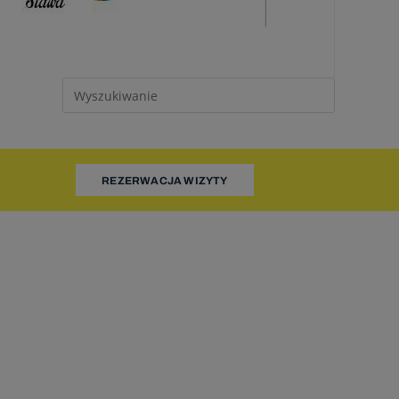
pnieniu
ażnione z
waniu.
wych do
 narodowym
REZERWACJA WIZYTY
u roku
warzanie