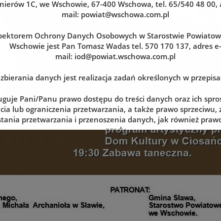
nierów 1C, we Wschowie, 67-400 Wschowa, tel. 65/540 48 00, 
mail:
powiat@wschowa.com.pl
pektorem Ochrony Danych Osobowych w Starostwie Powiato
Wschowie jest Pan Tomasz Wadas tel. 570 170 137, adres e
mail:
iod@powiat.wschowa.com.pl
zbierania danych jest realizacja zadań określonych w przepis
uguje Pani/Panu prawo dostępu do treści danych oraz ich spro
cia lub ograniczenia przetwarzania, a także prawo sprzeciwu,
tania przetwarzania i przenoszenia danych, jak również prawo
zgody
lnym momencie oraz prawo do wniesienia skargi do organu n
tj. Prezesa Urzędu Ochrony Danych Osobowych.
 danych jest dobrowolne, lecz niezbędne do realizacji zadań 
episach prawa. W przypadku niepodania danych nie będzie mo
zrealizowanie.