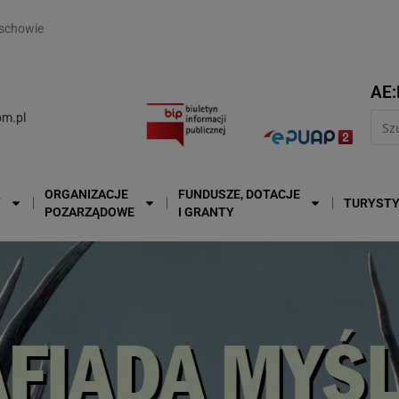
modal-check
schowie
AE:
m.pl
ORGANIZACJE
FUNDUSZE, DOTACJE
T
TURYST
POZARZĄDOWE
I GRANTY