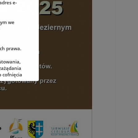
adres e-
wym we
-
ach prawa.
stowania,
 zażądania
 cofnięcia
adzorczego
określonych
żliwe ich