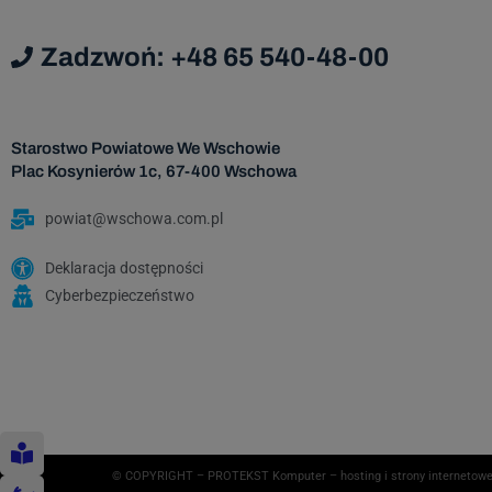
Zadzwoń: +48 65 540-48-00
Starostwo Powiatowe We Wschowie
Plac Kosynierów 1c, 67-400 Wschowa
powiat@wschowa.com.pl
Deklaracja dostępności
Cyberbezpieczeństwo
© COPYRIGHT – PROTEKST Komputer – hosting i strony internetowe