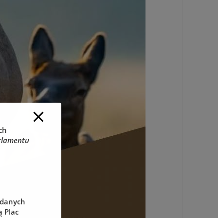
ch
rlamentu
 danych
 Plac