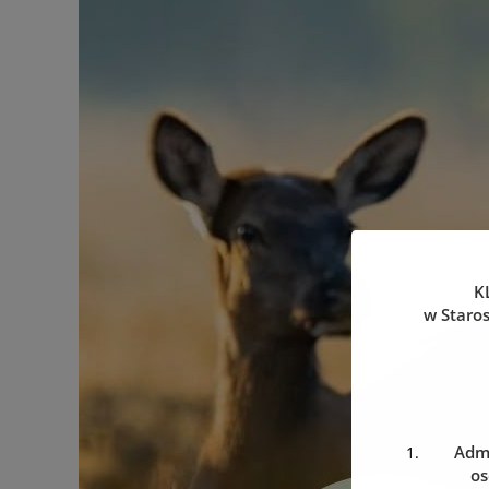
K
w Staro
Admi
os