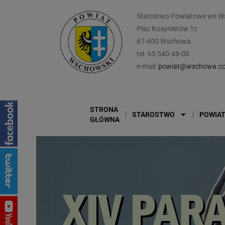
Starostwo Powiatowe we W
Plac Kosynierów 1c
67-400 Wschowa
tel. 65 540-48-00
e-mail:
powiat@wschowa.co
STRONA
STAROSTWO
POWIA
GŁÓWNA