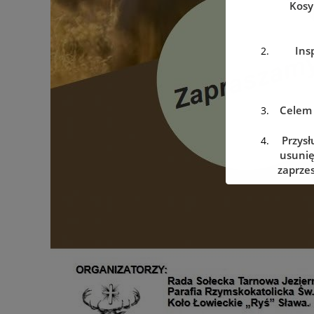
Kosy
Ins
Celem 
Przysł
usunię
zaprzes
w dowo
Podanie
w prz