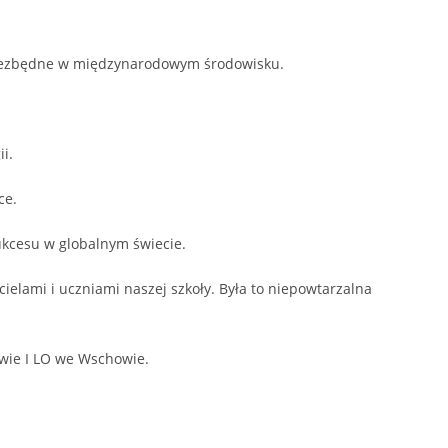
 niezbędne w międzynarodowym środowisku.
i.
ce.
ukcesu w globalnym świecie.
ielami i uczniami naszej szkoły. Była to niepowtarzalna
owie I LO we Wschowie.