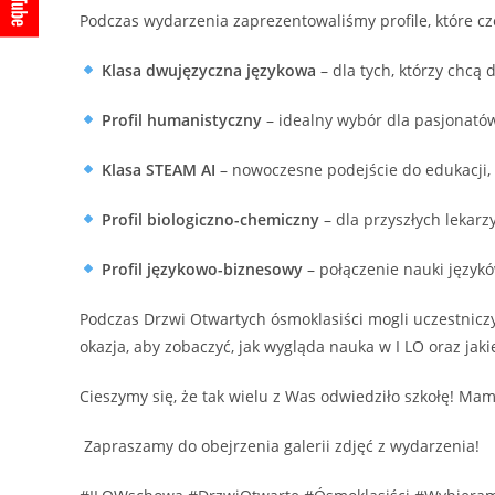
Podczas wydarzenia zaprezentowaliśmy profile, które cze
Klasa dwujęzyczna językowa
– dla tych, którzy chc
Profil humanistyczny
– idealny wybór dla pasjonatów 
Klasa STEAM AI
– nowoczesne podejście do edukacji, ł
Profil biologiczno-chemiczny
– dla przyszłych lekarz
Profil językowo-biznesowy
– połączenie nauki język
Podczas Drzwi Otwartych ósmoklasiści mogli uczestniczy
okazja, aby zobaczyć, jak wygląda nauka w I LO oraz ja
Cieszymy się, że tak wielu z Was odwiedziło szkołę! Ma
Zapraszamy do obejrzenia galerii zdjęć z wydarzenia!