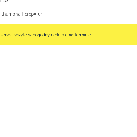
mILO
” thumbnail_crop=”0″]
zerwuj wizytę w dogodnym dla siebie terminie