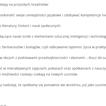
kają na przyszłych licealistów:
ą doskonalić swoje umiejętności językowe i zdobywać kompetencje
literatury, historii i nauk społecznych.
ączące nauki ścisłe z elementami sztucznej inteligencji i technologi
y, farmaceutów i biologów, czyli odkrywanie tajemnic życia w prakty
ów obcych z podstawami przedsiębiorczości i ekonomii – klucz do s
ć w interaktywnych zajęciach, pokazach oraz spotkaniach z nauczyc
kie możliwości rozwoju czekają na nowych uczniów.
my nadzieję, że spotkamy się ponownie we wrześniu, już jako uczni