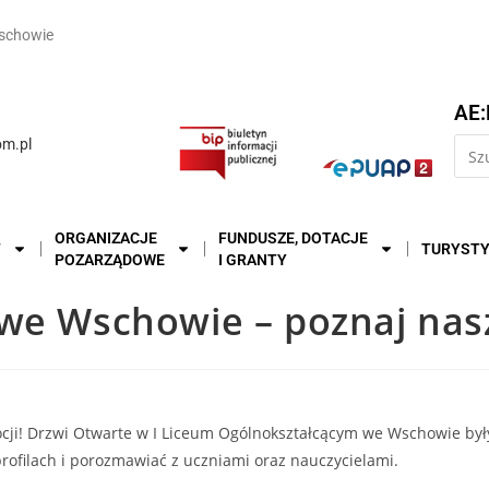
schowie
AE:
m.pl
ORGANIZACJE
FUNDUSZE, DOTACJE
T
TURYST
POZARZĄDOWE
I GRANTY
we Wschowie – poznaj nasz
mocji! Drzwi Otwarte w I Liceum Ogólnokształcącym we Wschowie był
profilach i porozmawiać z uczniami oraz nauczycielami.