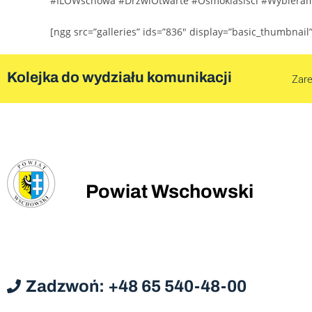
#ILOWschowa #DrzwiOtwarte #Ósmoklasiści #Wybiera
[ngg src=”galleries” ids=”836″ display=”basic_thumbnail
Kolejka do wydziału komunikacji
Zare
Powiat Wschowski
Zadzwoń: +48 65 540-48-00