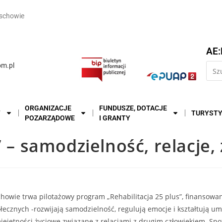
schowie
AE:
m.pl
ORGANIZACJE
FUNDUSZE, DOTACJE
T
TURYST
POZARZĄDOWE
I GRANTY
 – samodzielność, relacje, 
ie trwa pilotażowy program „Rehabilitacja 25 plus”, finansowan
łecznych -rozwijają samodzielność, regulują emocje i kształtują um
ętności życiowe związane z relacjami z drugim człowiekiem. Spot