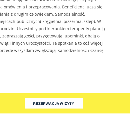
ją omówienia i przepracowania. Beneficjenci uczą się
iania z drugim człowiekiem. Samodzielność,
jscach publicznych( kręgielnia, pizzernia, sklep). W
urodzin. Uczestnicy pod kierunkiem terapeuty planują
, zapraszają gości, przygotowują upominki, dbają o
ąt i innych uroczystości. Te spotkania to coś więcej
e przede wszystkim zwiększają samodzielność i szansę
REZERWACJA WIZYTY