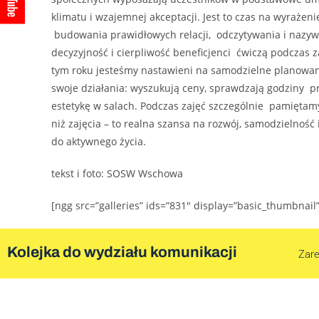
klimatu i wzajemnej akceptacji. Jest to czas na wyraże
budowania prawidłowych relacji, odczytywania i nazywa
decyzyjność i cierpliwość beneficjenci ćwiczą podczas z
tym roku jesteśmy nastawieni na samodzielne planowani
swoje działania: wyszukują ceny, sprawdzają godziny pr
estetykę w salach. Podczas zajęć szczególnie pamiętamy
niż zajęcia – to realna szansa na rozwój, samodzielność i
do aktywnego życia.
tekst i foto: SOSW Wschowa
[ngg src=”galleries” ids=”831″ display=”basic_thumbnail
Kolejka do wydziału komunikacji
Zare