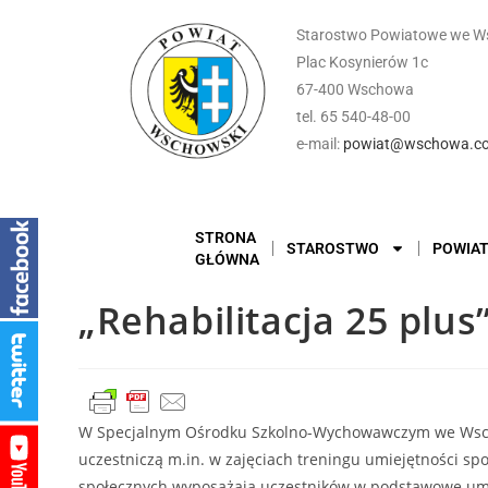
Starostwo Powiatowe we W
Plac Kosynierów 1c
67-400 Wschowa
tel. 65 540-48-00
e-mail:
powiat@wschowa.co
STRONA
STAROSTWO
POWIA
GŁÓWNA
„Rehabilitacja 25 plus”
W Specjalnym Ośrodku Szkolno-Wychowawczym we Wschow
uczestniczą m.in. w zajęciach treningu umiejętności spo
społecznych wyposażają uczestników w podstawowe umiej