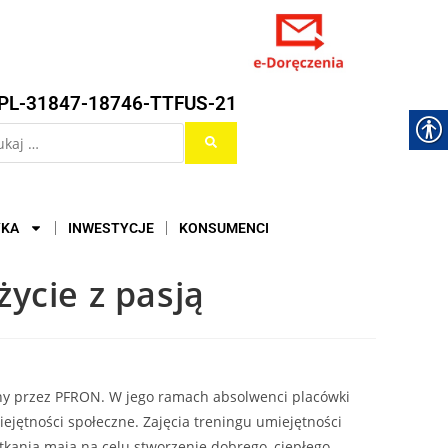
PL-31847-18746-TTFUS-21
YKA
INWESTYCJE
KONSUMENCI
życie z pasją
y przez PFRON. W jego ramach absolwenci placówki
iejętności społeczne. Zajęcia treningu umiejętności
kania mają na celu stworzenie dobrego, ciepłego