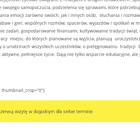
nie swojego samopoczucia, podzielenia się sprawami, które potrzebu
nia emocji zarówno swoich, jak i innych osób, słuchania i rozmaw
abaw i gier, wspólnych rozmów, spacerów, wyjazdów i spotkań w mie
e zadań, gospodarowanie finansami, kultywowanie tradycji świąt, 
acy miejsc, do których planowane są wyjścia, planują uroczystości
 o urodzinach wszystkich uczestników, o pielęgnowaniu tradycji świ
 aktywne, pełniejsze życie.
Dają nie tylko wsparcie edukacyjne, al
” thumbnail_crop=”0″]
zerwuj wizytę w dogodnym dla siebie terminie