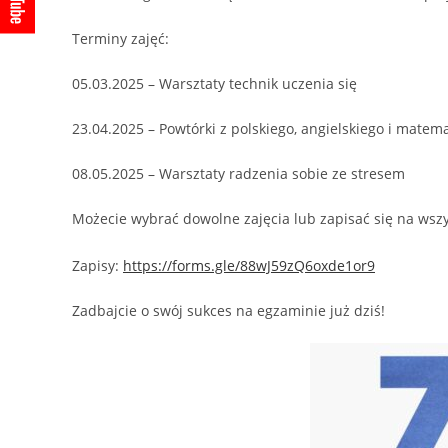
Terminy zajęć:
05.03.2025 – Warsztaty technik uczenia się
23.04.2025 – Powtórki z polskiego, angielskiego i matema
08.05.2025 – Warsztaty radzenia sobie ze stresem
Możecie wybrać dowolne zajęcia lub zapisać się na wszys
Zapisy:
https://forms.gle/88wJ59zQ6oxde1or9
Zadbajcie o swój sukces na egzaminie już dziś!