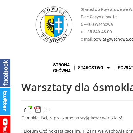
Starostwo Powiatowe we W
Plac Kosynierów 1c
67-400 Wschowa
tel. 65 540-48-00
e-mail:
powiat@wschowa.co
STRONA
STAROSTWO
POWIA
GŁÓWNA
Warsztaty dla ósmokla
Ósmoklasiści, zapraszamy na wyjątkowe warsztaty!
I Liceum Ogólnokształcące im. T. Zana we Wschowie pr