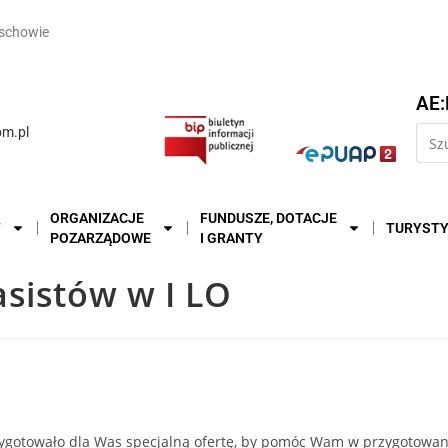
schowie
AE:
m.pl
ORGANIZACJE
FUNDUSZE, DOTACJE
T
TURYST
POZARZĄDOWE
I GRANTY
sistów w I LO
zygotowało dla Was specjalną ofertę, by pomóc Wam w przygotowa