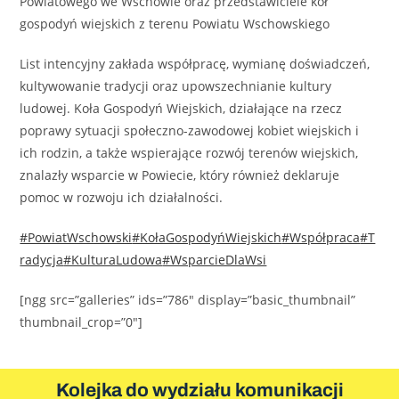
Powiatowego we Wschowie oraz przedstawiciele kół
gospodyń wiejskich z terenu Powiatu Wschowskiego
List intencyjny zakłada współpracę, wymianę doświadczeń,
kultywowanie tradycji oraz upowszechnianie kultury
ludowej. Koła Gospodyń Wiejskich, działające na rzecz
poprawy sytuacji społeczno-zawodowej kobiet wiejskich i
ich rodzin, a także wspierające rozwój terenów wiejskich,
znalazły wsparcie w Powiecie, który również deklaruje
pomoc w rozwoju ich działalności.
#PowiatWschowski
#KołaGospodyńWiejskich
#Współpraca
#T
radycja
#KulturaLudowa
#WsparcieDlaWsi
[ngg src=”galleries” ids=”786″ display=”basic_thumbnail”
thumbnail_crop=”0″]
Kolejka do wydziału komunikacji