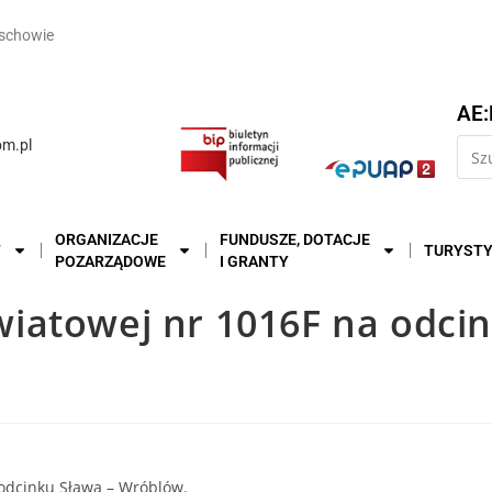
schowie
AE:
m.pl
ORGANIZACJE
FUNDUSZE, DOTACJE
T
TURYST
POZARZĄDOWE
I GRANTY
iatowej nr 1016F na odci
odcinku Sława – Wróblów.