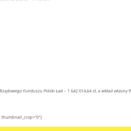
 Rządowego Funduszu Polski Ład – 1 642 014,64 zł, a wkład własny 
” thumbnail_crop=”0″]