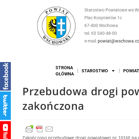
Starostwo Powiatowe we W
Plac Kosynierów 1c
67-400 Wschowa
tel. 65 540-48-00
e-mail:
powiat@wschowa.co
STRONA
STAROSTWO
POWIA
GŁÓWNA
Przebudowa drogi pow
zakończona
Zakończono przebudowę drogi powiatowej nr 1016F na 