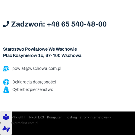
Zadzwoń: +48 65 540-48-00
Starostwo Powiatowe We Wschowie
Plac Kosynierów 1c, 67-400 Wschowa
powiat@wschowa.com.pl
Deklaracja dostępności
Cyberbezpieczeństwo
© COPYRIGHT – PROTEKST Komputer – hosting i strony internetowe ->
https://protekst.com.pl