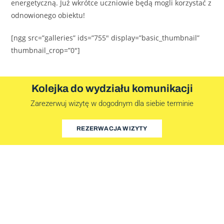
energetyczną. Już wkrótce uczniowie będą mogli korzystać z
odnowionego obiektu!
[ngg src=”galleries” ids=”755″ display=”basic_thumbnail”
thumbnail_crop=”0″]
Kolejka do wydziału komunikacji
Zarezerwuj wizytę w dogodnym dla siebie terminie
REZERWACJA WIZYTY