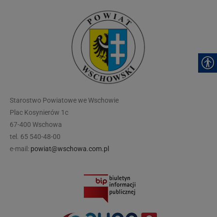
modal-check
Starostwo Powiatowe we Wschowie
Plac Kosynierów 1c
67-400 Wschowa
tel. 65 540-48-00
e-mail:
powiat@wschowa.com.pl