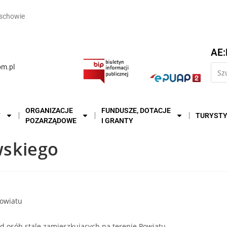
schowie
AE:
m.pl
ORGANIZACJE
FUNDUSZE, DOTACJE
T
TURYST
POZARZĄDOWE
I GRANTY
skiego
Powiatu
 osób stale zamieszkujących na terenie Powiatu.