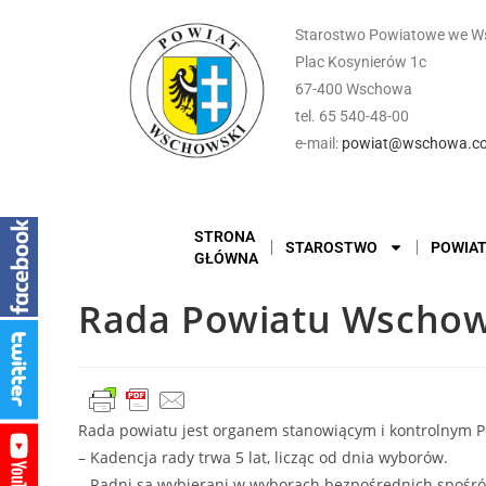
Starostwo Powiatowe we W
Plac Kosynierów 1c
67-400 Wschowa
tel. 65 540-48-00
e-mail:
powiat@wschowa.co
STRONA
STAROSTWO
POWIA
GŁÓWNA
Rada Powiatu Wschow
Rada powiatu jest organem stanowiącym i kontrolnym 
– Kadencja rady trwa 5 lat, licząc od dnia wyborów.
– Radni są wybierani w wyborach bezpośrednich spośród