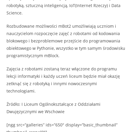
robotyką, sztuczną inteligencją, IoT(Internet Rzeczy) i Data
Science.
Rozbudowane możliwości mBot2 umożliwiają uczniom i
nauczycielom rozpoczęcie zajęć z robotami od kodowania
blokowego i bezproblemowe przejście do programowania
obiektowego w Pythonie, wszystko w tym samym środowisku
programistycznym mBlock.
Zajęcia z robotami zostaną teraz włączone do programu
lekcji informatyki i każdy uczeń liceum będzie miał okazję
zetknąć się z robotyką i innymi nowoczesnymi
technologiami.
Źródło: I Liceum Ogólnokształcące z Oddziałami
Dwujęzycznymi we Wschowie
[ngg src=”galleries” ids=”650″ display=”basic_thumbnail”